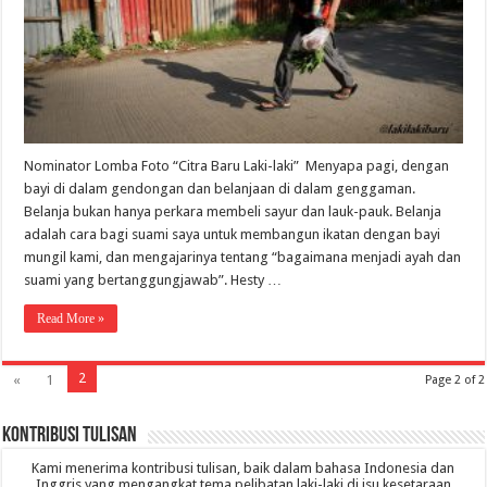
Nominator Lomba Foto “Citra Baru Laki-laki” Menyapa pagi, dengan
bayi di dalam gendongan dan belanjaan di dalam genggaman.
Belanja bukan hanya perkara membeli sayur dan lauk-pauk. Belanja
adalah cara bagi suami saya untuk membangun ikatan dengan bayi
mungil kami, dan mengajarinya tentang “bagaimana menjadi ayah dan
suami yang bertanggungjawab”. Hesty …
Read More »
2
«
1
Page 2 of 2
Kontribusi Tulisan
Kami menerima kontribusi tulisan, baik dalam bahasa Indonesia dan
Inggris yang mengangkat tema pelibatan laki-laki di isu kesetaraan