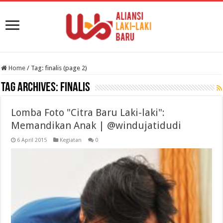
Home
/
Tag:
finalis
(page 2)
Tag Archives:
finalis
Lomba Foto "Citra Baru Laki-laki":
Memandikan Anak | @windujatidudi
6 April 2015
Kegiatan
0