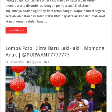
(KMC) adalah kontak kulit antara ibu dan bayi secara dini, terus‐
menerusserta dikombinasi dengan pemberian ASI eksklusif.
Tujuannnya adalah agar bayi kecil tetap hangat. Dapat dimulai segera
setelah lahir atau bayi telah stabil. KMC dapat dilakukan di rumah sakit
atau di rumah setelah bayi …
Read More »
Lomba Foto "Citra Baru Laki-laki": Momong
Anak | @PURWANT7777777
6 April 2015
Kegiatan
1