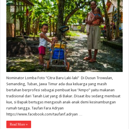
Nominator Lomba Foto “Citra Baru Laki-laki” Di Dusun Trowulan,
Semanding, Tuban, Jawa Timur ada dua keluarga yang masih
bertahan berprofesi sebagai pembuat kue “Ampo” yaitu makanan
tradisional dari Tanah Liat yang di Bakar. Disaat ibu sedang membuat
kue, si Bapak bertugas mengasuh anak-anak demi kesinambungan
rumah tangga. Taufan Fara Adryan
https://www.facebook.com/taufanf.adryan …
Read More »