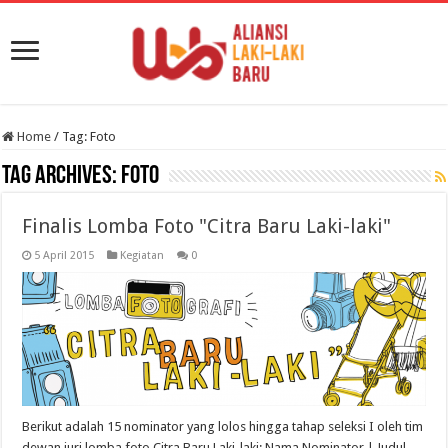
Home
/
Tag:
Foto
Tag Archives:
Foto
Finalis Lomba Foto "Citra Baru Laki-laki"
5 April 2015
Kegiatan
0
Berikut adalah 15 nominator yang lolos hingga tahap seleksi I oleh tim
dewan juri lomba foto Citra Baru Laki-laki: Nama Nominator | Judul