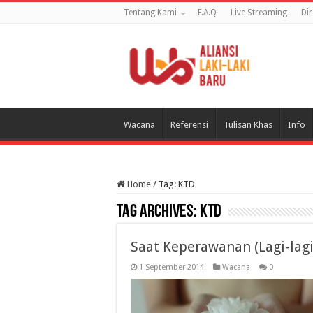
Tentang Kami
F.A.Q
Live Streaming
Di
Wacana
Referensi
Tulisan Khas
Info
Home
/
Tag:
KTD
Tag Archives:
KTD
Saat Keperawanan (Lagi-lagi
1 September 2014
Wacana
0