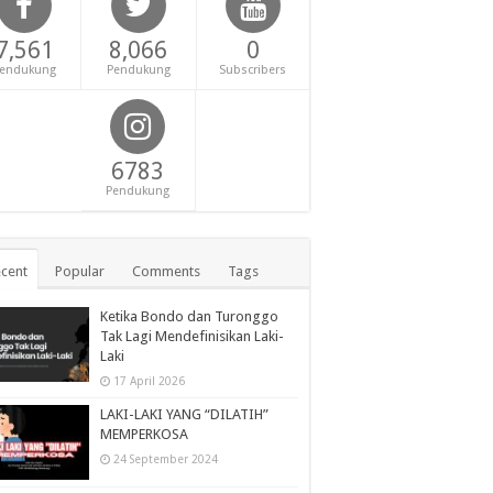
7,561
8,066
0
endukung
Pendukung
Subscribers
6783
Pendukung
cent
Popular
Comments
Tags
Ketika Bondo dan Turonggo
Tak Lagi Mendefinisikan Laki-
Laki
17 April 2026
LAKI-LAKI YANG “DILATIH”
MEMPERKOSA
24 September 2024