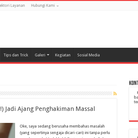
rektori Layanan
Hubungi Kami
Tips dan Trick
Galeri
Kegiatan
Sosial Media
Kont
ba
te
!) Jadi Ajang Penghakiman Massal
Oke, saya sedang berusaha membahas masalah
(yang sepertinya sengaja dicari-cari) ini tanpa perlu