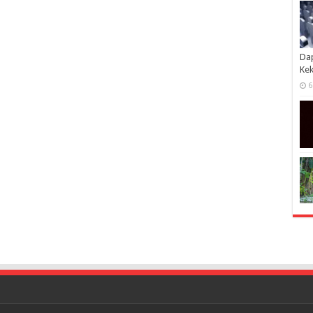
Dap
Kek
6