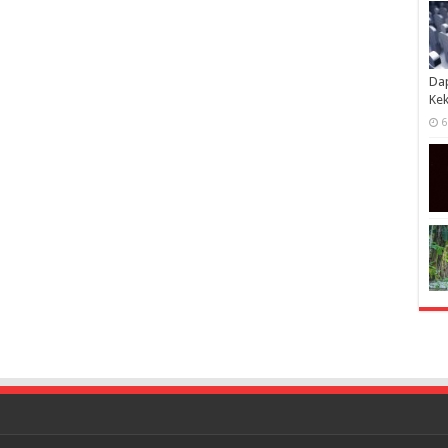
Dap
Kek
6