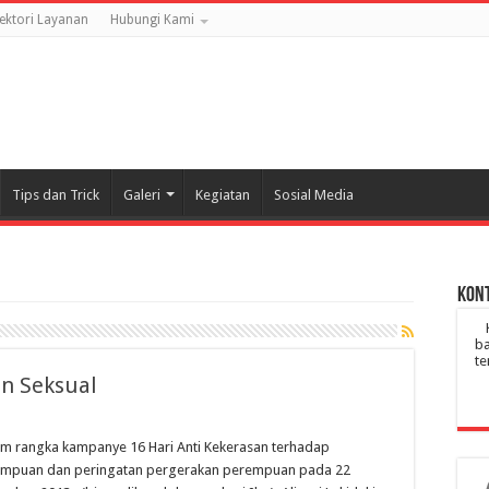
rektori Layanan
Hubungi Kami
Tips dan Trick
Galeri
Kegiatan
Sosial Media
Kont
ba
te
an Seksual
m rangka kampanye 16 Hari Anti Kekerasan terhadap
empuan dan peringatan pergerakan perempuan pada 22