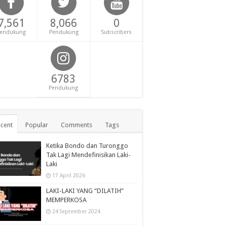
7,561
8,066
0
endukung
Pendukung
Subscribers
6783
Pendukung
cent
Popular
Comments
Tags
Ketika Bondo dan Turonggo
Tak Lagi Mendefinisikan Laki-
Laki
17 April 2026
LAKI-LAKI YANG “DILATIH”
MEMPERKOSA
24 September 2024