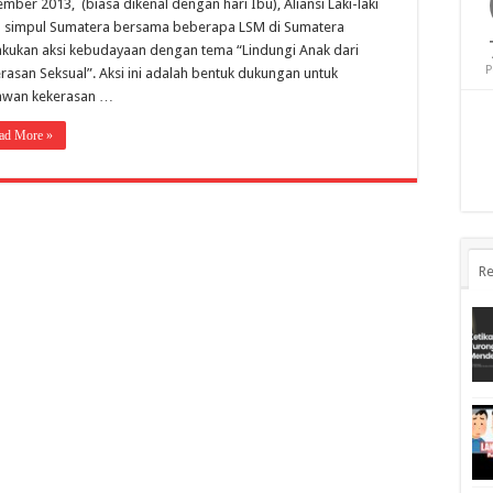
mber 2013, (biasa dikenal dengan hari Ibu), Aliansi Laki-laki
 simpul Sumatera bersama beberapa LSM di Sumatera
kukan aksi kebudayaan dengan tema “Lindungi Anak dari
P
rasan Seksual”. Aksi ini adalah bentuk dukungan untuk
awan kekerasan …
ad More »
Re