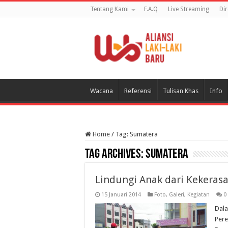
Tentang Kami
F.A.Q
Live Streaming
Di
Wacana
Referensi
Tulisan Khas
Info
Home
/
Tag:
Sumatera
Tag Archives:
Sumatera
Lindungi Anak dari Kekeras
15 Januari 2014
Foto
,
Galeri
,
Kegiatan
0
Dala
Per