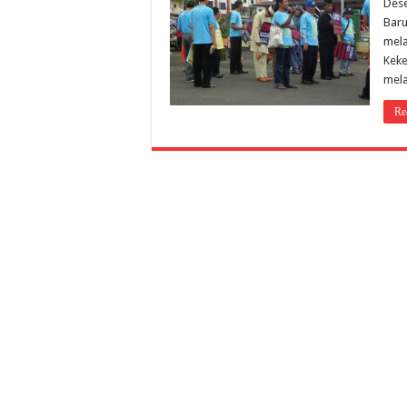
Dese
Baru
mela
Keke
mel
Re