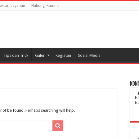
rektori Layanan
Hubungi Kami
Tips dan Trick
Galeri
Kegiatan
Sosial Media
Kont
ba
te
not be found. Perhaps searching will help.