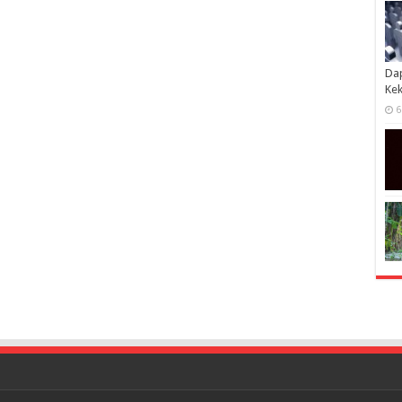
Dap
Kek
6