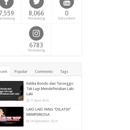
7,559
8,066
0
endukung
Pendukung
Subscribers
6783
Pendukung
cent
Popular
Comments
Tags
Ketika Bondo dan Turonggo
Tak Lagi Mendefinisikan Laki-
Laki
17 April 2026
LAKI-LAKI YANG “DILATIH”
MEMPERKOSA
24 September 2024