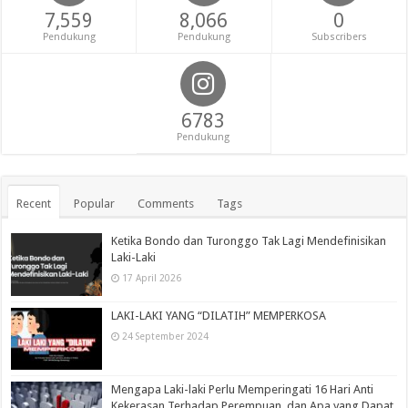
7,559
8,066
0
Pendukung
Pendukung
Subscribers
6783
Pendukung
Recent
Popular
Comments
Tags
Ketika Bondo dan Turonggo Tak Lagi Mendefinisikan
Laki-Laki
17 April 2026
LAKI-LAKI YANG “DILATIH” MEMPERKOSA
24 September 2024
Mengapa Laki-laki Perlu Memperingati 16 Hari Anti
Kekerasan Terhadap Perempuan, dan Apa yang Dapat