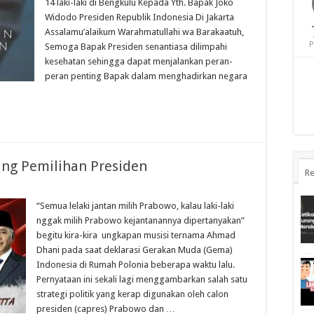
14 laki-laki di Bengkulu Kepada Yth. Bapak Joko
Widodo Presiden Republik Indonesia Di Jakarta
Assalamu’alaikum Warahmatullahi wa Barakaatuh,
P
Semoga Bapak Presiden senantiasa dilimpahi
kesehatan sehingga dapat menjalankan peran-
peran penting Bapak dalam menghadirkan negara
ang Pemilihan Presiden
Re
“Semua lelaki jantan milih Prabowo, kalau laki-laki
nggak milih Prabowo kejantanannya dipertanyakan”
begitu kira-kira ungkapan musisi ternama Ahmad
Dhani pada saat deklarasi Gerakan Muda (Gema)
Indonesia di Rumah Polonia beberapa waktu lalu.
Pernyataan ini sekali lagi menggambarkan salah satu
strategi politik yang kerap digunakan oleh calon
presiden (capres) Prabowo dan …