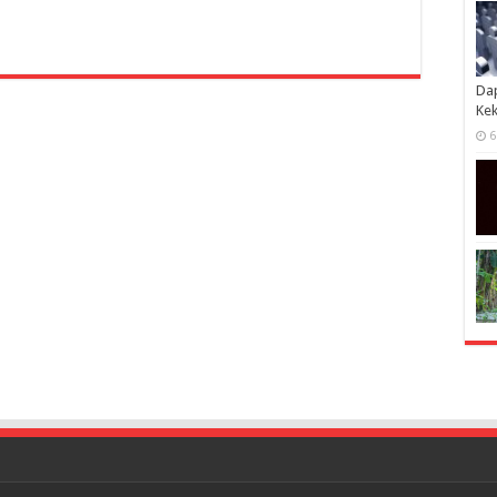
Dap
Kek
6