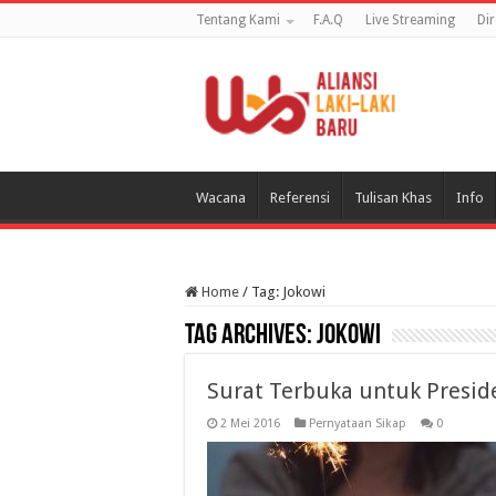
Tentang Kami
F.A.Q
Live Streaming
Di
Wacana
Referensi
Tulisan Khas
Info
Home
/
Tag:
Jokowi
Tag Archives:
Jokowi
Surat Terbuka untuk Presid
2 Mei 2016
Pernyataan Sikap
0