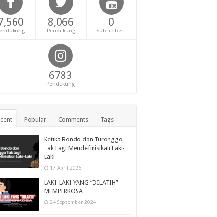
7,560
8,066
0
endukung
Pendukung
Subscribers
6783
Pendukung
cent
Popular
Comments
Tags
Ketika Bondo dan Turonggo
Tak Lagi Mendefinisikan Laki-
Laki
17 April 2026
LAKI-LAKI YANG “DILATIH”
MEMPERKOSA
24 September 2024