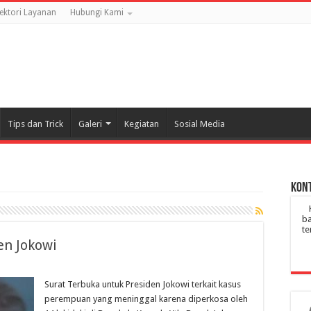
rektori Layanan
Hubungi Kami
Tips dan Trick
Galeri
Kegiatan
Sosial Media
Kont
ba
te
en Jokowi
Surat Terbuka untuk Presiden Jokowi terkait kasus
perempuan yang meninggal karena diperkosa oleh