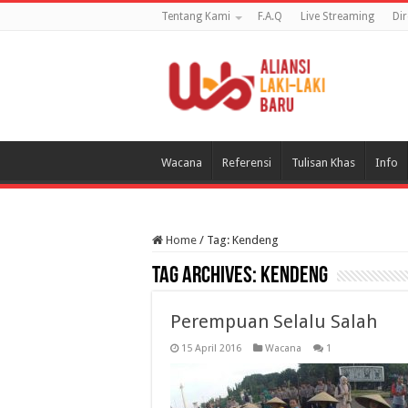
Tentang Kami
F.A.Q
Live Streaming
Di
Wacana
Referensi
Tulisan Khas
Info
Home
/
Tag:
Kendeng
Tag Archives:
Kendeng
Perempuan Selalu Salah
15 April 2016
Wacana
1