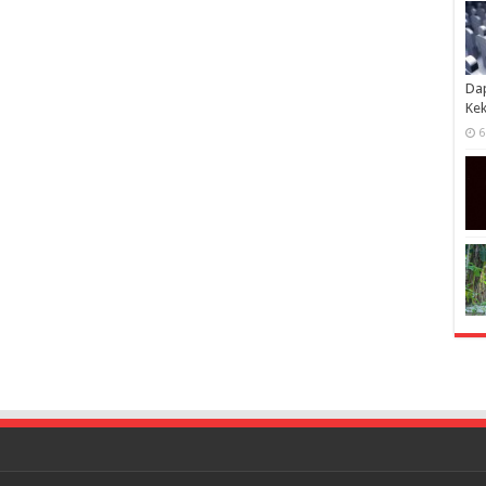
Dap
Kek
6