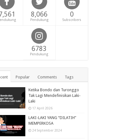
7,561
8,066
0
endukung
Pendukung
Subscribers
6783
Pendukung
cent
Popular
Comments
Tags
Ketika Bondo dan Turonggo
Tak Lagi Mendefinisikan Laki-
Laki
17 April 2026
LAKI-LAKI YANG “DILATIH”
MEMPERKOSA
24 September 2024