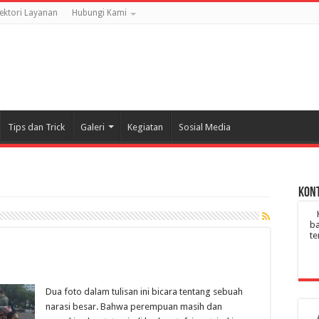
rektori Layanan
Hubungi Kami
Tips dan Trick
Galeri
Kegiatan
Sosial Media
Kont
ba
te
Dua foto dalam tulisan ini bicara tentang sebuah
narasi besar. Bahwa perempuan masih dan