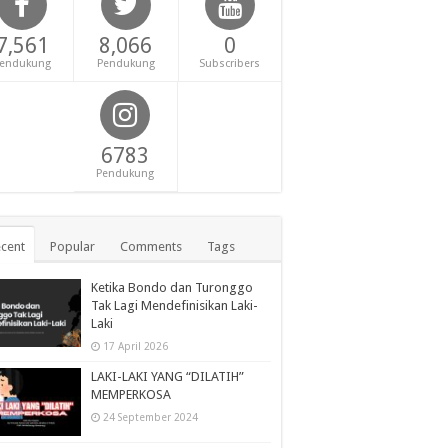
7,561
8,066
0
endukung
Pendukung
Subscribers
6783
Pendukung
cent
Popular
Comments
Tags
Ketika Bondo dan Turonggo
Tak Lagi Mendefinisikan Laki-
Laki
17 April 2026
LAKI-LAKI YANG “DILATIH”
MEMPERKOSA
24 September 2024