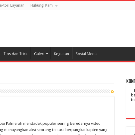
rektori Layanan
Hubungi Kami
Tips dan Trick
Galeri
Kegiatan
Sosial Media
Kont
ba
te
boi Palmerah mendadak populer seiring beredarnya video
ng menayangkan aksi seorang tentara berpangkat kapten yang