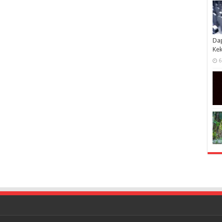
Dap
Kek
6