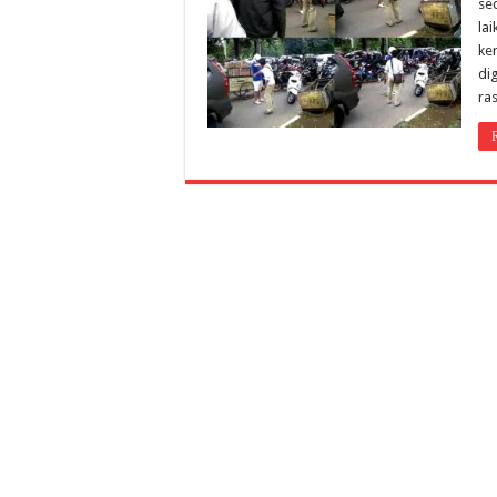
se
la
ke
di
ra