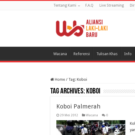
Tentang Kami
F.A.Q
Live Streaming
Di
Wacana
Referensi
Tulisan Khas
Info
Home
/
Tag:
Koboi
Tag Archives:
Koboi
Koboi Palmerah
29 Mei 2012
Wacana
0
Ko
ya