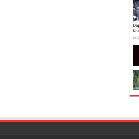
Dap
Kek
6