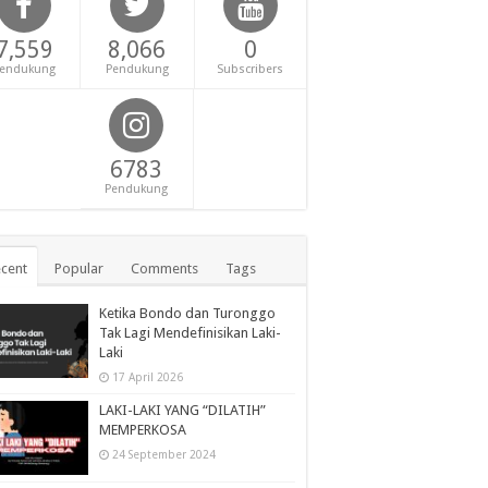
7,559
8,066
0
endukung
Pendukung
Subscribers
6783
Pendukung
cent
Popular
Comments
Tags
Ketika Bondo dan Turonggo
Tak Lagi Mendefinisikan Laki-
Laki
17 April 2026
LAKI-LAKI YANG “DILATIH”
MEMPERKOSA
24 September 2024