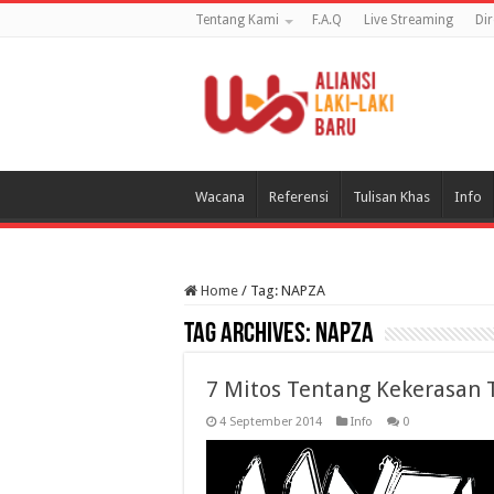
Tentang Kami
F.A.Q
Live Streaming
Di
Wacana
Referensi
Tulisan Khas
Info
Home
/
Tag:
NAPZA
Tag Archives:
NAPZA
7 Mitos Tentang Kekerasan
4 September 2014
Info
0