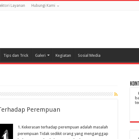
rektori Layanan
Hubungi Kami
Tips dan Trick
Galeri
Kegiatan
Sosial Media
Kont
ba
te
 Terhadap Perempuan
1. Kekerasan terhadap perempuan adalah masalah
perempuan Tidak sedikit orang yang menganggap