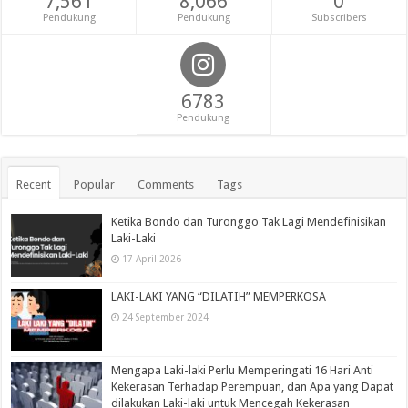
7,561
8,066
0
Pendukung
Pendukung
Subscribers
6783
Pendukung
Recent
Popular
Comments
Tags
Ketika Bondo dan Turonggo Tak Lagi Mendefinisikan
Laki-Laki
17 April 2026
LAKI-LAKI YANG “DILATIH” MEMPERKOSA
24 September 2024
Mengapa Laki-laki Perlu Memperingati 16 Hari Anti
Kekerasan Terhadap Perempuan, dan Apa yang Dapat
dilakukan Laki-laki untuk Mencegah Kekerasan