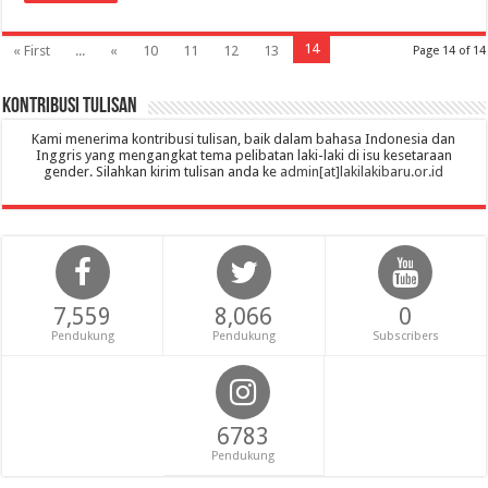
14
« First
...
«
10
11
12
13
Page 14 of 14
Kontribusi Tulisan
Kami menerima kontribusi tulisan, baik dalam bahasa Indonesia dan
Inggris yang mengangkat tema pelibatan laki-laki di isu kesetaraan
gender. Silahkan kirim tulisan anda ke
admin[at]lakilakibaru.or.id
7,559
8,066
0
Pendukung
Pendukung
Subscribers
6783
Pendukung