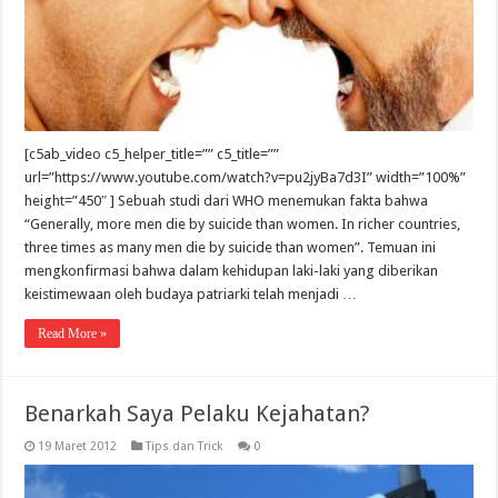
[c5ab_video c5_helper_title=”” c5_title=””
url=”https://www.youtube.com/watch?v=pu2jyBa7d3I” width=”100%”
height=”450″ ] Sebuah studi dari WHO menemukan fakta bahwa
“Generally, more men die by suicide than women. In richer countries,
three times as many men die by suicide than women”. Temuan ini
mengkonfirmasi bahwa dalam kehidupan laki-laki yang diberikan
keistimewaan oleh budaya patriarki telah menjadi …
Read More »
Benarkah Saya Pelaku Kejahatan?
19 Maret 2012
Tips dan Trick
0