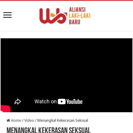
Home
/
Video
/
Menangkal Kekerasan Seksual
Menangkal Kekerasan Seksual