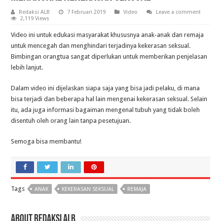
Redaksi ALB
7 Februari 2019
Video
Leave a comment
2,119 Views
Video ini untuk edukasi masyarakat khususnya anak-anak dan remaja
untuk mencegah dan menghindari terjadinya kekerasan seksual.
Bimbingan orangtua sangat diperlukan untuk memberikan penjelasan
lebih lanjut.
Dalam video ini dijelaskan siapa saja yang bisa jadi pelaku, di mana
bisa terjadi dan beberapa hal lain mengenai kekerasan seksual. Selain
itu, ada juga informasi bagaiman mengenal tubuh yang tidak boleh
disentuh oleh orang lain tanpa pesetujuan.
Semoga bisa membantu!
Tags
ANAK
KEKERASAN SEKSUAL
REMAJA
About Redaksi ALB