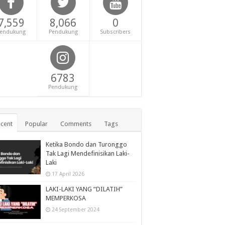
7,559
8,066
0
endukung
Pendukung
Subscribers
6783
Pendukung
cent
Popular
Comments
Tags
Ketika Bondo dan Turonggo
Tak Lagi Mendefinisikan Laki-
Laki
17 April 2026
LAKI-LAKI YANG “DILATIH”
MEMPERKOSA
24 September 2024