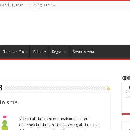
rektori Layanan
Hubungi Kami
Tips dan Trick
Galeri
Kegiatan
Sosial Media
Kont
r
ba
te
minisme
Aliansi Laki-laki Baru merupakan salah satu
kelompok laki-laki pro-feminis yang aktif terlibat