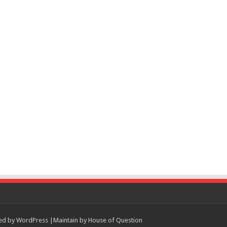
ed by
WordPress
|Maintain by
House of Question