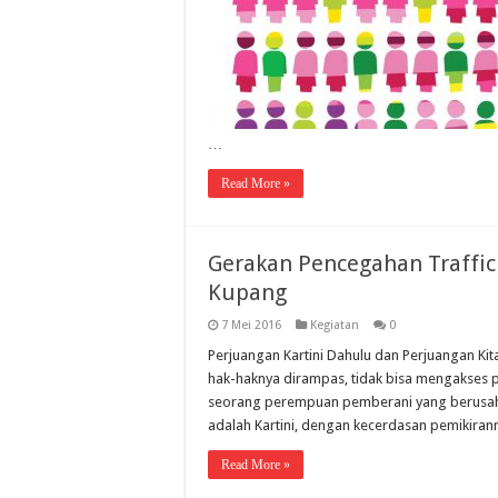
…
Read More »
Gerakan Pencegahan Traffick
Kupang
7 Mei 2016
Kegiatan
0
Perjuangan Kartini Dahulu dan Perjuangan Ki
hak-haknya dirampas, tidak bisa mengakses pe
seorang perempuan pemberani yang berusa
adalah Kartini, dengan kecerdasan pemikiran
Read More »