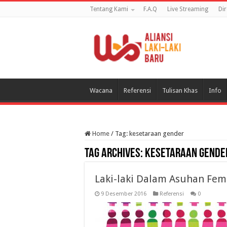
Tentang Kami
F.A.Q
Live Streaming
Di
Wacana
Referensi
Tulisan Khas
Info
Home
/
Tag:
kesetaraan gender
Tag Archives:
kesetaraan gende
Laki-laki Dalam Asuhan Fe
9 Desember 2016
Referensi
0