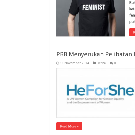
Buk
kat
fem
pa
R
PBB Menyerukan Pelibatan 
11 November 2014
Berita
0
Read More »