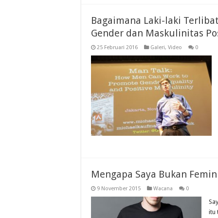
Bagaimana Laki-laki Terli
Gender dan Maskulinitas Pos
25 Februari 2016
Galeri
,
Video
0
Mengapa Saya Bukan Femin
9 November 2015
Wacana
0
Say
itu