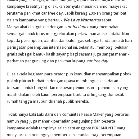
kampanye kreatif yang dilakukan ternyata menarik animo masyrakat
terutama penikmat car free day. Lebih kurang 200-an orang terlibat
dalam kampanye yang bertajuk
We Love Women
tersebut.
Masyarakat disuguhkan dengan
zumba dance
yang membakar
semangat untuk terus menggelorakan perlawanan atas ketidakadilan
kepada perempuan, pamflet dan balon gas sebagai tanda cinta di hari
peringatan perempuan internasional ini. Selain itu, membagi pelukan
gratis sebagai bentuk kasih sayang bagi sesama juga sangat menarik
perhatian pengunjung dan penikmat kupang
car free day
.
Di sela-sela kegiatan para orator pun kemudian menyampaikan pokok
pokok pikiran berkaitan dengan upaya membangun kesadaran
bersama untuk bangkit dan melawan penindasan – penindasan yang
masih dialami oleh kaum perempuan baik itu di lingkung domestik
rumah tangga maupun diranah publik mereka.
Tidak hanya Laki Laki Baru dan Komunitas Peace Maker yang berorasi
namun yang juga menarik perhatian pengunjung dan peserta
kampanye adalah tampilnya salah satu anggota PERSANI NTT yang
menyuarakan pentingnya memberikan keadilan bagi perempuan