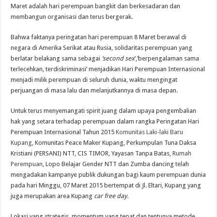
Maret adalah hari perempuan bangkit dan berkesadaran dan
membangun organisasi dan terus bergerak.
Bahwa faktanya peringatan hari perempuan 8 Maret berawal di
negara di Amerika Serikat atau Rusia, solidaritas perempuan yang
berlatar belakang sama sebagai
‘second sex
’,‘berpengalaman sama
terlecehkan, terdiskriminasi’ menjadikan Hari Perempuan Internasional
menjadi milik perempuan di seluruh dunia, waktu mengingat
perjuangan di masa lalu dan melanjutkannya di masa depan.
Untuk terus menyemangati spirit juang dalam upaya pengembalian
hak yang setara terhadap perempuan dalam rangka Peringatan Hari
Perempuan Internasional Tahun 2015
Komunitas Laki-laki Baru
Kupang,
Komunitas Peace Maker Kupang, Perkumpulan Tuna Daksa
Kristiani (PERSANI) NTT, CIS TIMOR, Yayasan Tanpa Batas,
Rumah
Perempuan
, Lopo Belajar Gender NTT dan Zumba dancing telah
mengadakan kampanye publik dukungan bagi kaum perempuan dunia
pada hari Minggu, 07 Maret 2015 bertempat di Jl. Eltari, Kupang yang
juga merupakan area Kupang
car free day.
Lokasi yang strategis, momentum yang tepat dan tentunya metode