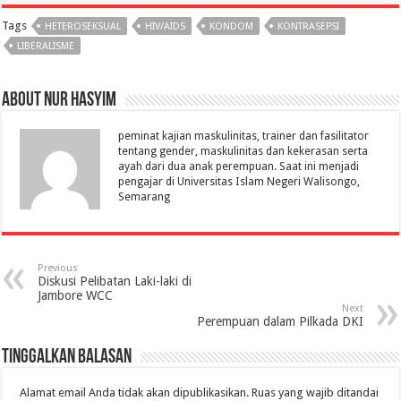
Tags
HETEROSEKSUAL
HIV/AIDS
KONDOM
KONTRASEPSI
LIBERALISME
About Nur Hasyim
peminat kajian maskulinitas, trainer dan fasilitator
tentang gender, maskulinitas dan kekerasan serta
ayah dari dua anak perempuan. Saat ini menjadi
pengajar di Universitas Islam Negeri Walisongo,
Semarang
Previous
Diskusi Pelibatan Laki-laki di
Jambore WCC
Next
Perempuan dalam Pilkada DKI
Tinggalkan Balasan
Alamat email Anda tidak akan dipublikasikan.
Ruas yang wajib ditandai