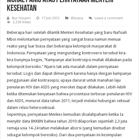
Kesehatan
Nur Hasyim
17 Juli 2012
Wacana
Leave a comment
2,259 Views
Beberapa hari setelah dilantik Menteri Kesehatan yang baru Nafsiah
Mboi melontarkan pernyataan yang sangat biasa namun menuai
reaksi yang luar biasa dari beberapa kelompok masyarakat di
Indonesia. Pernyataan yang mengundang kontroversi tersebut kira-
kira bunyinya begini, “Kampanye alat kontrsepsi mutlak dilakukan pada
kelompok beresiko.” Nyaris tak ada masalah dalam pernyataan
tersebut. Logis dan dapat dimengerti karena hanya dengan kampanye
penggunaan alat kontrasepsi, upaya darurat untuk manahan laju
penularan HIV dan AIDS yang meroket dapat dilakukan. Lebih-lebih
ketika ditemukan kenyataan bahwa prosentase terbesar penularan HIV
dan AIDS, menurut data tahun 2011, terjadi melalui hubungan seksual
dalam relasi heteroseksual.
Sepertinya, pernyataan Menkes kemudian disalahpahami ketika Ia
menyitir data BKKBN bahwa tahun 2010 dilaporkan sejumlah 2,3 juta
remaja usia 14-24 tahun melakukan aborsi (yang kemudian disebut
sebagai kelompok beresiko). Dari dua pernyataan ini kesimpulan