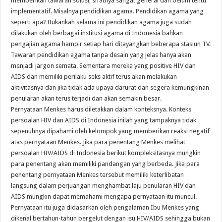
memberikan tawaran solusi, sifatnya sangat general dan belum tentu
implementatif. Misalnya pendidikan agama. Pendidikan agama yang
seperti apa? Bukankah selama ini pendidikan agama juga sudah
dilakukan oleh berbagai institusi agama di Indonesia bahkan
pengajian agama hampir setiap hari ditayangkan beberapa stasiun TV.
Tawaran pendidikan agama tanpa desain yang jelas hanya akan
menjadi jargon semata. Sementara mereka yang positive HIV dan
AIDS dan memiliki perilaku seks aktif terus akan melakukan
aktivitasnya dan jika tidak ada upaya darurat dan segera kemungkinan
penularan akan terus terjadi dan akan semakin besar.
Pernyataan Menkes harus diletakkan dalam konteksnya. Konteks
persoalan HIV dan AIDS di Indonesia inilah yang tampaknya tidak
sepenuhnya dipahami oleh kelompok yang memberikan reaksi negatif
atas pernyataan Menkes. Jika para penentang Menkes melihat
persoalan HIV/AIDS di Indonesia berikut kompleksitasnya mungkin
para penentang akan memiliki pandangan yang berbeda. Jika para
penentang pernyataan Menkes tersebut memiliki keterlibatan
langsung dalam perjuangan menghambat laju penularan HIV dan
AIDS mungkin dapat memahami mengapa pernyataan itu muncul.
Pernyataan itu juga didasarkan oleh pengalaman Ibu Menkes yang
dikenal bertahun-tahun bergelut dengan isu HIV/AIDS sehingga bukan