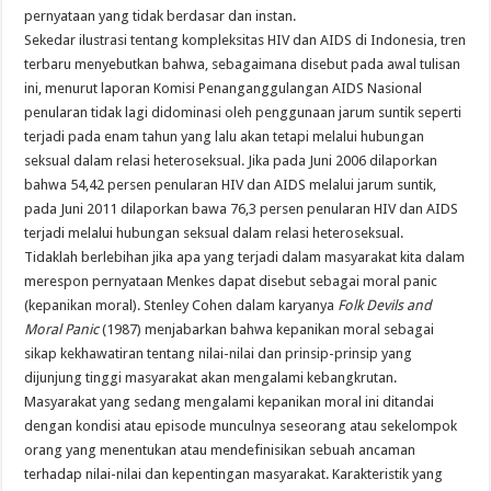
pernyataan yang tidak berdasar dan instan.
Sekedar ilustrasi tentang kompleksitas HIV dan AIDS di Indonesia, tren
terbaru menyebutkan bahwa, sebagaimana disebut pada awal tulisan
ini, menurut laporan Komisi Penanganggulangan AIDS Nasional
penularan tidak lagi didominasi oleh penggunaan jarum suntik seperti
terjadi pada enam tahun yang lalu akan tetapi melalui hubungan
seksual dalam relasi heteroseksual. Jika pada Juni 2006 dilaporkan
bahwa 54,42 persen penularan HIV dan AIDS melalui jarum suntik,
pada Juni 2011 dilaporkan bawa 76,3 persen penularan HIV dan AIDS
terjadi melalui hubungan seksual dalam relasi heteroseksual.
Tidaklah berlebihan jika apa yang terjadi dalam masyarakat kita dalam
merespon pernyataan Menkes dapat disebut sebagai moral panic
(kepanikan moral). Stenley Cohen dalam karyanya
Folk Devils and
Moral Panic
(1987) menjabarkan bahwa kepanikan moral sebagai
sikap kekhawatiran tentang nilai-nilai dan prinsip-prinsip yang
dijunjung tinggi masyarakat akan mengalami kebangkrutan.
Masyarakat yang sedang mengalami kepanikan moral ini ditandai
dengan kondisi atau episode munculnya seseorang atau sekelompok
orang yang menentukan atau mendefinisikan sebuah ancaman
terhadap nilai-nilai dan kepentingan masyarakat. Karakteristik yang