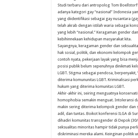
Studi terbaru dari antropolog Tom Boellstor
adanya kategori gay “nasional” Indonesia yang 
yang diidentifikasi sebagai gay nusantara (
ga
telah akrab dengan istilah waria sebagai kon
yang lebih “nasional.” Keragaman gender dan 
kebihinnekaan kehidupan masyarakat kita.
Sayangnya, keragaman gender dan seksualitas
hak sosial, politik, dan ekonomi kelompok ge
contoh nyata, pekerjaan layak yang bisa men
posisi publik belum sepenuhnya dinikmati ke
LGBT. Stigma sebagai pendosa, berpenyakit,
diterima komununitas LGBT. Kriminalisasi pe
hukum yang diterima komunitas LGBT.
Akhir-akhir ini, seiring menguatnya konserv
homophobia semakin menguat. Intoleransi da
makin sering diterima kelompok gender dan 
adil, dan tuntas. Boikot konferensi ILGA di
dihadiri komunitas transgender di Depok (30
seksualitas minoritas hampir tidak punya pe
diskriminasi mereka alami. Keinginan politi