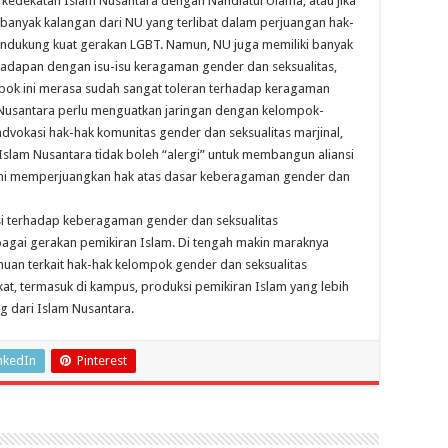
kedekatan Islam Nusantara dengan Nahdlatul Ulama, atau jika
 banyak kalangan dari NU yang terlibat dalam perjuangan hak-
endukung kuat gerakan LGBT. Namun, NU juga memiliki banyak
rhadapan dengan isu-isu keragaman gender dan seksualitas,
pok ini merasa sudah sangat toleran terhadap keragaman
am Nusantara perlu menguatkan jaringan dengan kelompok-
dvokasi hak-hak komunitas gender dan seksualitas marjinal,
 Islam Nusantara tidak boleh “alergi” untuk membangun aliansi
ini memperjuangkan hak atas dasar keberagaman gender dan
i terhadap keberagaman gender dan seksualitas
agai gerakan pemikiran Islam. Di tengah makin maraknya
muan terkait hak-hak kelompok gender dan seksualitas
at, termasuk di kampus, produksi pemikiran Islam yang lebih
ng dari Islam Nusantara.
nkedIn
Pinterest