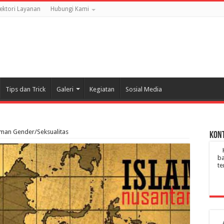
rektori Layanan
Hubungi Kami
Tips dan Trick
Galeri
Kegiatan
Sosial Media
man Gender/Seksualitas
Kont
ba
te