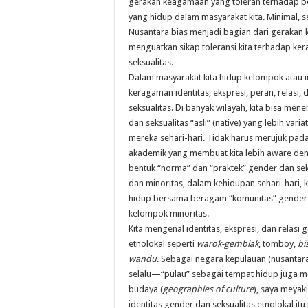
gerakan keagamaan yang toleran terhadap 
yang hidup dalam masyarakat kita. Minimal, 
Nusantara bias menjadi bagian dari geraka
menguatkan sikap toleransi kita terhadap k
seksualitas.
Dalam masyarakat kita hidup kelompok atau 
keragaman identitas, ekspresi, peran, relasi,
seksualitas. Di banyak wilayah, kita bisa m
dan seksualitas “asli” (native) yang lebih varia
mereka sehari-hari. Tidak harus merujuk pada
akademik yang membuat kita lebih aware de
bentuk “norma” dan “praktek” gender dan se
dan minoritas, dalam kehidupan sehari-hari,
hidup bersama beragam “komunitas” gender d
kelompok minoritas.
Kita mengenal identitas, ekspresi, dan relasi 
etnolokal seperti
warok-gemblak
, tomboy,
bi
wandu
. Sebagai negara kepulauan (nusantara
selalu—“pulau” sebagai tempat hidup juga m
budaya (
geographies of culture
), saya meyak
identitas gender dan seksualitas etnolokal itu