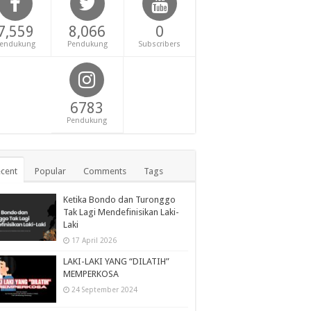
7,559
8,066
0
endukung
Pendukung
Subscribers
6783
Pendukung
cent
Popular
Comments
Tags
Ketika Bondo dan Turonggo
Tak Lagi Mendefinisikan Laki-
Laki
17 April 2026
LAKI-LAKI YANG “DILATIH”
MEMPERKOSA
24 September 2024