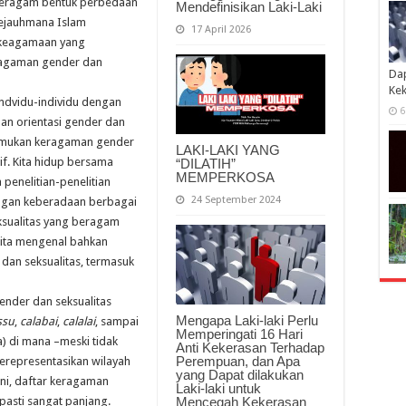
beragam bentuk perbedaan
Mendefinisikan Laki-Laki
sejauhmana Islam
17 April 2026
n keagamaan yang
eragaman gender dan
Dap
Kek
indvidu-individu dengan
6
 dan orientasi gender dan
enemukan keragaman gender
LAKI-LAKI YANG
tif. Kita hidup bersama
“DILATIH”
MEMPERKOSA
 penelitian-penelitian
24 September 2024
ngan keberadaan berbagai
ksualitas yang beragam
 kita mengenal bahkan
an seksualitas, termasuk
gender dan seksualitas
Mengapa Laki-laki Perlu
ssu
,
calabai
,
calalai
, sampai
Memperingati 16 Hari
) di mana –meski tidak
Anti Kekerasan Terhadap
Perempuan, dan Apa
erepresentasikan wilayah
yang Dapat dilakukan
ini, daftar keragaman
Laki-laki untuk
 pasti sangat panjang.
Mencegah Kekerasan