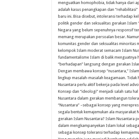
menguatkan homophobia, tidak hanya dari apa
adalah kasus penangkapan dan “rehabilitasi” 
baru ini. Bisa disebut, intoleransi terhadap 
politik gender dan seksualitas gerakan Islam “
Negara yang belum sepenuhnya responsif ter
memang merupakan persoalan besar. Namun, 
komunitas gender dan seksualitas minorita
kelompok Islam moderat semacam Islam Nus
fundamentalisme Islam di balik menguatnya 
“berhadapan” langsung dengan gerakan Islam
Dengan membawa konsep “nusantara,” Islam N
lingkup masalah-masalah keagamaan. Tidak 
Nusantara perlu aktif bekerja pada level adv
Konsep dan “ideologi” menjadi salah satu hal
Nusantara dalam gerakan membangun toleran
“Nusantara” –sebagai konsep yang mereprese
segala bentuk kemajemukan ala masyarakat 
gerakan Islam Nusantara? Islam Nusantara p
dalam mengkampanyekan Islam lokal sebagai
sebagai konsep toleransi terhadap kemajemuk