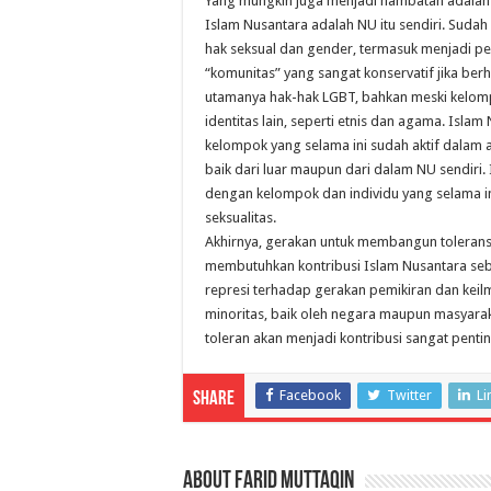
Yang mungkin juga menjadi hambatan adalah 
Islam Nusantara adalah NU itu sendiri. Sudah
hak seksual dan gender, termasuk menjadi p
“komunitas” yang sangat konservatif jika be
utamanya hak-hak LGBT, bahkan meski kelom
identitas lain, seperti etnis dan agama. Isl
kelompok yang selama ini sudah aktif dalam a
baik dari luar maupun dari dalam NU sendiri.
dengan kelompok dan individu yang selama 
seksualitas.
Akhirnya, gerakan untuk membangun tolerans
membutuhkan kontribusi Islam Nusantara seb
represi terhadap gerakan pemikiran dan keil
minoritas, baik oleh negara maupun masyarak
toleran akan menjadi kontribusi sangat penti
Facebook
Twitter
Li
Share
About Farid Muttaqin