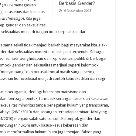
Berbasis Gender?
ff (2005) menegaskan
6 Desember 2023
lintas etnis dan lokalitas
y archipelago
). Kita juga
sep gender dan seksualitas
seksualitas menjadi bagian tidak terpisahkan dari
 sama sekali tidak menjadi berkah bagi masyarakat kita. Hak-
nder dan seksualitas minoritas masih jauh terpenuhi. Sebagai
jadi sumber penghidupan dan representasi politik di berbagai
lompok gender dan seksualitas marjinal seperti kelompok
 “menyimpang” dan perusak moral masih sangat sering
rkawinan homoseksual menjadi contoh ketidakadilan dari segi
atisme beragama, ideologi heteronormativisme dan
lam berbagai bentuk, termasuk serangan teror dan kekerasan
seksualitas minoritas tanpa penegakan hukum yang transparan,
 Surabaya (26/3/2010) dan serangan terhadap seminar HAM yang
/4/2010) menjadi salah satu contoh. Kelompok gender dan
rliundungan hukum untuk kasus-kasus kekerasan dan
k untuk memformalkan hukum Islam juga menjadi faktor yang