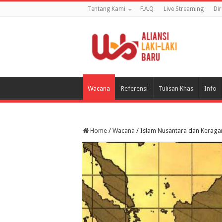
Tentang Kami
F.A.Q
Live Streaming
Di
Wacana
Referensi
Tulisan Khas
Info
Home
/
Wacana
/
Islam Nusantara dan Keraga