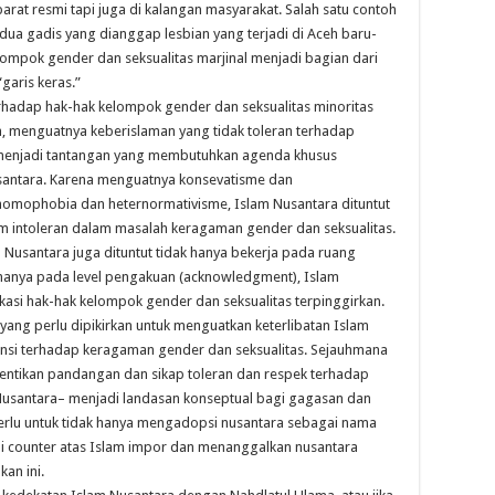
rat resmi tapi juga di kalangan masyarakat. Salah satu contoh
dua gadis yang dianggap lesbian yang terjadi di Aceh baru-
kelompok gender dan seksualitas marjinal menjadi bagian dari
garis keras.”
hadap hak-hak kelompok gender dan seksualitas minoritas
menguatnya keberislaman yang tidak toleran terhadap
s menjadi tantangan yang membutuhkan agenda khusus
antara. Karena menguatnya konsevatisme dan
homophobia dan heternormativisme, Islam Nusantara dituntut
 intoleran dalam masalah keragaman gender dan seksualitas.
usantara juga dituntut tidak hanya bekerja pada ruang
hanya pada level pengakuan (acknowledgment), Islam
okasi hak-hak kelompok gender dan seksualitas terpinggirkan.
 yang perlu dipikirkan untuk menguatkan keterlibatan Islam
si terhadap keragaman gender dan seksualitas. Sejauhmana
ntikan pandangan dan sikap toleran dan respek terhadap
Nusantara– menjadi landasan konseptual bagi gagasan dan
erlu untuk tidak hanya mengadopsi nusantara sebagai nama
 counter atas Islam impor dan menanggalkan nusantara
an ini.