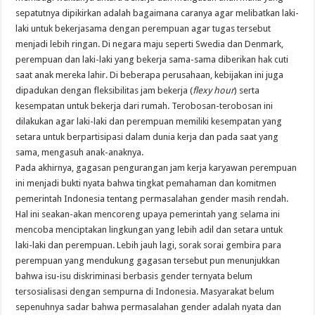
sepatutnya dipikirkan adalah bagaimana caranya agar melibatkan laki-
laki untuk bekerjasama dengan perempuan agar tugas tersebut
menjadi lebih ringan. Di negara maju seperti Swedia dan Denmark,
perempuan dan laki-laki yang bekerja sama-sama diberikan hak cuti
saat anak mereka lahir. Di beberapa perusahaan, kebijakan ini juga
dipadukan dengan fleksibilitas jam bekerja (
flexy hour
) serta
kesempatan untuk bekerja dari rumah. Terobosan-terobosan ini
dilakukan agar laki-laki dan perempuan memiliki kesempatan yang
setara untuk berpartisipasi dalam dunia kerja dan pada saat yang
sama, mengasuh anak-anaknya.
Pada akhirnya, gagasan pengurangan jam kerja karyawan perempuan
ini menjadi bukti nyata bahwa tingkat pemahaman dan komitmen
pemerintah Indonesia tentang permasalahan gender masih rendah.
Hal ini seakan-akan mencoreng upaya pemerintah yang selama ini
mencoba menciptakan lingkungan yang lebih adil dan setara untuk
laki-laki dan perempuan. Lebih jauh lagi, sorak sorai gembira para
perempuan yang mendukung gagasan tersebut pun menunjukkan
bahwa isu-isu diskriminasi berbasis gender ternyata belum
tersosialisasi dengan sempurna di Indonesia. Masyarakat belum
sepenuhnya sadar bahwa permasalahan gender adalah nyata dan