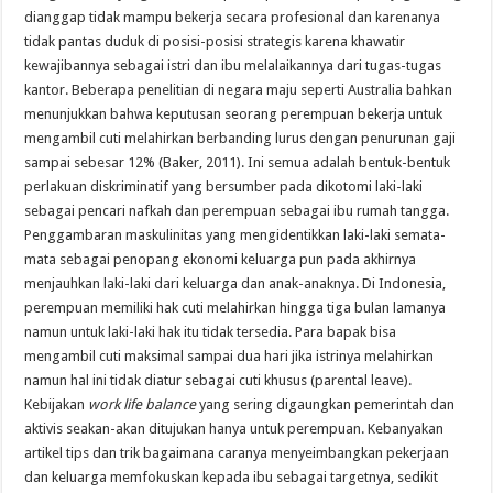
dianggap tidak mampu bekerja secara profesional dan karenanya
tidak pantas duduk di posisi-posisi strategis karena khawatir
kewajibannya sebagai istri dan ibu melalaikannya dari tugas-tugas
kantor. Beberapa penelitian di negara maju seperti Australia bahkan
menunjukkan bahwa keputusan seorang perempuan bekerja untuk
mengambil cuti melahirkan berbanding lurus dengan penurunan gaji
sampai sebesar 12% (Baker, 2011). Ini semua adalah bentuk-bentuk
perlakuan diskriminatif yang bersumber pada dikotomi laki-laki
sebagai pencari nafkah dan perempuan sebagai ibu rumah tangga.
Penggambaran maskulinitas yang mengidentikkan laki-laki semata-
mata sebagai penopang ekonomi keluarga pun pada akhirnya
menjauhkan laki-laki dari keluarga dan anak-anaknya. Di Indonesia,
perempuan memiliki hak cuti melahirkan hingga tiga bulan lamanya
namun untuk laki-laki hak itu tidak tersedia. Para bapak bisa
mengambil cuti maksimal sampai dua hari jika istrinya melahirkan
namun hal ini tidak diatur sebagai cuti khusus (parental leave).
Kebijakan
work life balance
yang sering digaungkan pemerintah dan
aktivis seakan-akan ditujukan hanya untuk perempuan. Kebanyakan
artikel tips dan trik bagaimana caranya menyeimbangkan pekerjaan
dan keluarga memfokuskan kepada ibu sebagai targetnya, sedikit