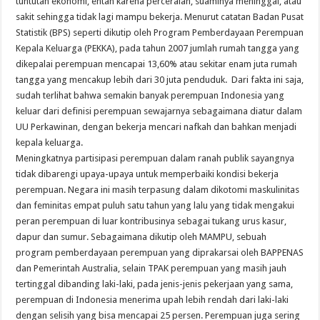
tuntutan ekonomi, entah karena perceraian, suaminya meninggal, atau
sakit sehingga tidak lagi mampu bekerja. Menurut catatan Badan Pusat
Statistik (BPS) seperti dikutip oleh Program Pemberdayaan Perempuan
Kepala Keluarga (PEKKA), pada tahun 2007 jumlah rumah tangga yang
dikepalai perempuan mencapai 13,60% atau sekitar enam juta rumah
tangga yang mencakup lebih dari 30 juta penduduk. Dari fakta ini saja,
sudah terlihat bahwa semakin banyak perempuan Indonesia yang
keluar dari definisi perempuan sewajarnya sebagaimana diatur dalam
UU Perkawinan, dengan bekerja mencari nafkah dan bahkan menjadi
kepala keluarga.
Meningkatnya partisipasi perempuan dalam ranah publik sayangnya
tidak dibarengi upaya-upaya untuk memperbaiki kondisi bekerja
perempuan. Negara ini masih terpasung dalam dikotomi maskulinitas
dan feminitas empat puluh satu tahun yang lalu yang tidak mengakui
peran perempuan di luar kontribusinya sebagai tukang urus kasur,
dapur dan sumur. Sebagaimana dikutip oleh MAMPU, sebuah
program pemberdayaan perempuan yang diprakarsai oleh BAPPENAS
dan Pemerintah Australia, selain TPAK perempuan yang masih jauh
tertinggal dibanding laki-laki, pada jenis-jenis pekerjaan yang sama,
perempuan di Indonesia menerima upah lebih rendah dari laki-laki
dengan selisih yang bisa mencapai 25 persen. Perempuan juga sering