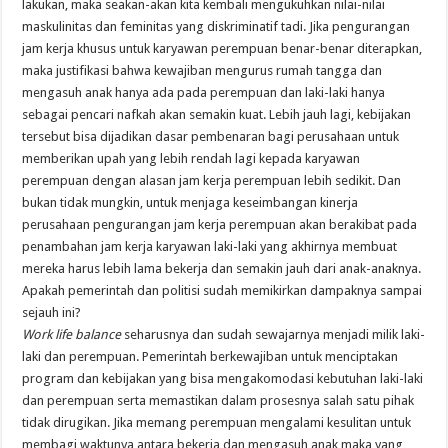
lakukan, maka seakan-akan kita kembali mengukuhkan nilai-nilai
maskulinitas dan feminitas yang diskriminatif tadi. Jika pengurangan
jam kerja khusus untuk karyawan perempuan benar-benar diterapkan,
maka justifikasi bahwa kewajiban mengurus rumah tangga dan
mengasuh anak hanya ada pada perempuan dan laki-laki hanya
sebagai pencari nafkah akan semakin kuat. Lebih jauh lagi, kebijakan
tersebut bisa dijadikan dasar pembenaran bagi perusahaan untuk
memberikan upah yang lebih rendah lagi kepada karyawan
perempuan dengan alasan jam kerja perempuan lebih sedikit. Dan
bukan tidak mungkin, untuk menjaga keseimbangan kinerja
perusahaan pengurangan jam kerja perempuan akan berakibat pada
penambahan jam kerja karyawan laki-laki yang akhirnya membuat
mereka harus lebih lama bekerja dan semakin jauh dari anak-anaknya.
Apakah pemerintah dan politisi sudah memikirkan dampaknya sampai
sejauh ini?
Work life balance
seharusnya dan sudah sewajarnya menjadi milik laki-
laki dan perempuan. Pemerintah berkewajiban untuk menciptakan
program dan kebijakan yang bisa mengakomodasi kebutuhan laki-laki
dan perempuan serta memastikan dalam prosesnya salah satu pihak
tidak dirugikan. Jika memang perempuan mengalami kesulitan untuk
membagi waktunya antara bekerja dan mengasuh anak maka yang