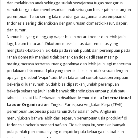
dan melahirkan anak sehingga sudah sewajarnya tugas mengurus
rumah tangga dan membesarkan anak sebagian besar jatuh ke tangan
perempuan. Tentu sering kita mendengar bagaimana perempuan di
Indonesia sering didentikkan dengan urusan domestik: kasur, dapur,
dan sumur.
Namun hal yang dianggap wajar bukan berarti benar dan lebih jauh
lagi, belum tentu adil. Dikotomi maskulinitas dan feminitas yang
mengkotak-kotakkan laki-laki pada ranah publik dan perempuan pada
ranah domestik menjadi tidak benar dan tidak adil saat masing-
masing merasa terbatasi ruang geraknya dan lebih jauh lagi menerima
perlakuan diskriminatif jika yang mereka lakukan tidak sesuai dengan
apa yang disebut ‘wajar’ tadi. Mari kita ambil contoh saat perempuan
bekerja di luar rumah. Sudah bisa dipastikan jumlah perempuan
bekerja sekarang jauh lebih banyak dibandingkan empat puluh satu
tahun lalu saat UU Perkawinan disahkan. Menurut data
International
Labour Organization
, Tingkat Partisipasi Angkatan Kerja (TPAK)
perempuan Indonesia pada tahun 2013 adalah 53%. Angka ini
menunjukkan bahwa lebih dari separuh perempuan usia produktif di
Indonesia bekerja mencari nafkah. Tidak hanya itu, semakin banyak
pula jumlah perempuan yang menjadi kepala keluarga disebabkan