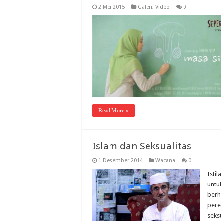
2 Mei 2015
Galeri
,
Video
0
Read More »
Islam dan Seksualitas
1 Desember 2014
Wacana
0
Isti
untu
berh
pere
seks