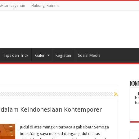
rektori Layanan
Hubungi Kami
Tips dan Trick
Galeri
Kegiatan
Sosial Media
Kont
ba
te
e dalam Keindonesiaan Kontemporer
Judul di atas mungkin terbaca agak ribet? Semoga
tidak. Yang saya maksud dengan judul di atas