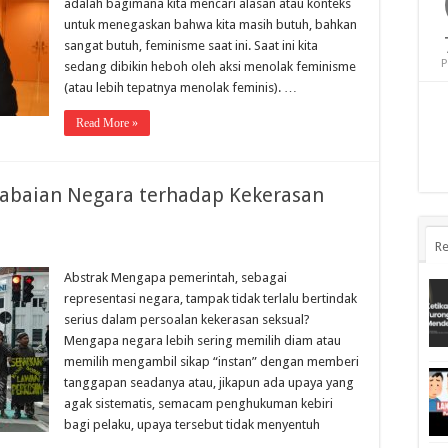
adalah bagimana kita mencari alasan atau konteks
untuk menegaskan bahwa kita masih butuh, bahkan
sangat butuh, feminisme saat ini. Saat ini kita
P
sedang dibikin heboh oleh aksi menolak feminisme
(atau lebih tepatnya menolak feminis). …
Read More »
ngabaian Negara terhadap Kekerasan
Re
Abstrak Mengapa pemerintah, sebagai
representasi negara, tampak tidak terlalu bertindak
serius dalam persoalan kekerasan seksual?
Mengapa negara lebih sering memilih diam atau
memilih mengambil sikap “instan” dengan memberi
tanggapan seadanya atau, jikapun ada upaya yang
agak sistematis, semacam penghukuman kebiri
bagi pelaku, upaya tersebut tidak menyentuh