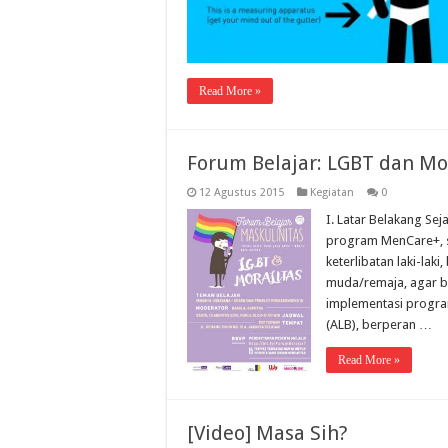
Read More »
Forum Belajar: LGBT dan Mo
12 Agustus 2015
Kegiatan
0
I. Latar Belakang Sej
program MenCare+, 
keterlibatan laki-laki
muda/remaja, agar b
implementasi program
(ALB), berperan …
Read More »
[Video] Masa Sih?