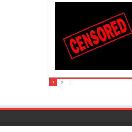
1
2
»