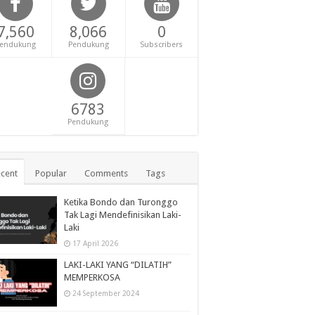
7,560
8,066
0
endukung
Pendukung
Subscribers
6783
Pendukung
cent
Popular
Comments
Tags
Ketika Bondo dan Turonggo
Tak Lagi Mendefinisikan Laki-
Laki
17 April 2026
LAKI-LAKI YANG “DILATIH”
MEMPERKOSA
24 September 2024