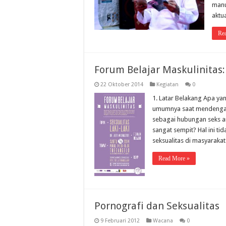
manu
aktua
Re
Forum Belajar Maskulinitas: 
22 Oktober 2014
Kegiatan
0
1. Latar Belakang Apa yan
umumnya saat mendengar 
sebagai hubungan seks an
sangat sempit? Hal ini t
seksualitas di masyarak
Read More »
Pornografi dan Seksualitas
9 Februari 2012
Wacana
0