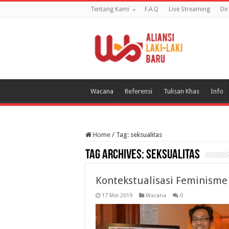
Tentang Kami
F.A.Q
Live Streaming
Di
Wacana
Referensi
Tulisan Khas
Info
Home
/
Tag:
seksualitas
Tag Archives:
seksualitas
Kontekstualisasi Feminism
17 Mei 2019
Wacana
0