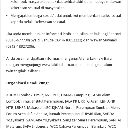
kelompok masyarakat untuk ikut terlibat aktif dalam upaya melawan
kekerasan seksual di masyarakat.
Mengajak lembaga sosial/ adat untuk ikut memberikan sanksi sosial
kepada pelaku kekerasan seksual.
Jika anda membutuhkan informasi lebih jauh, silahkan hubungi Saeroni
(0816-677730) Syaldi Sahude (0814-10052222) dan Wawan Suwandi
(0813-18927206).
Anda bisa mendpatkan informasi mengenai Aliansi Laki-laki Baru
dengan mengunjungi
www.lakilakibaru.or.id
atau mengikuti akun
twitter
@lakilakibaru
Organisasi Pendukung:
ADBMI Lombok Timur, ANSIPOL, DAMAR Lampung, GEMA Alam
Lombok Timur, Institut Perempuan, JALA PRT, KKTG Aceh, LBH APIK
NTB, LBHP2i Makassar, LRC-KJHAM, Nurani Perempuan Sumbar, Men’s
Forum Aceh, Rifka Annisa, Rumah Perempuan, RUPARI Riau, SABDA
Yogyakarta, SAMSARA Yogyakarta, Sanggar Suara Perempuan, SANTAI
Mataram, SAPA Indonesia, WCC Cahaya Perempuan Bengkulu, WCC