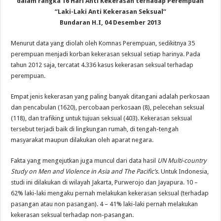
dalam rangka 16 Hari Anti Kekerasan terhadap Perempuan
“Laki-Laki Anti Kekerasan Seksual”
Bundaran H.I, 04 Desember 2013
Menurut data yang diolah oleh Komnas Perempuan, sedikitnya 35
perempuan menjadi korban kekerasan seksual setiap harinya. Pada
tahun 2012 saja, tercatat 4.336 kasus kekerasan seksual terhadap
perempuan.
Empat jenis kekerasan yang paling banyak ditangani adalah perkosaan
dan pencabulan (1620), percobaan perkosaan (8), pelecehan seksual
(118), dan trafiking untuk tujuan seksual (403). Kekerasan seksual
tersebut terjadi baik di lingkungan rumah, di tengah-tengah
masyarakat maupun dilakukan oleh aparat negara.
Fakta yang mengejutkan juga muncul dari data hasil
UN Multi-country
Study on Men and Violence in Asia and The Pacific’s
. Untuk Indonesia,
studi ini dilakukan di wilayah Jakarta, Purwerojo dan Jayapura. 10 –
62% laki-laki mengaku pernah melakukan kekerasan seksual (terhadap
pasangan atau non pasangan). 4 – 41% laki-laki pernah melakukan
kekerasan seksual terhadap non-pasangan.