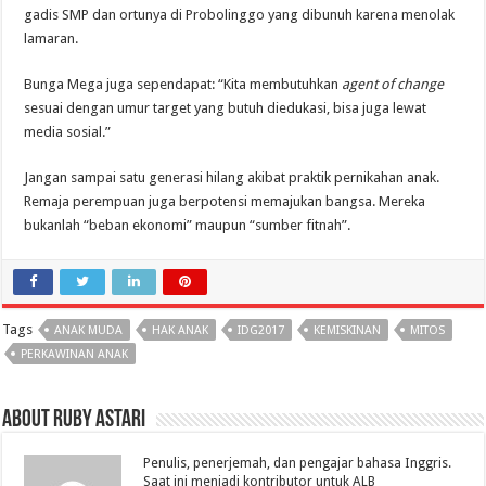
gadis SMP dan ortunya di Probolinggo yang dibunuh karena menolak
lamaran.
Bunga Mega juga sependapat: “Kita membutuhkan
agent of change
sesuai dengan umur target yang butuh diedukasi, bisa juga lewat
media sosial.”
Jangan sampai satu generasi hilang akibat praktik pernikahan anak.
Remaja perempuan juga berpotensi memajukan bangsa. Mereka
bukanlah “beban ekonomi” maupun “sumber fitnah”.
Tags
ANAK MUDA
HAK ANAK
IDG2017
KEMISKINAN
MITOS
PERKAWINAN ANAK
About Ruby Astari
Penulis, penerjemah, dan pengajar bahasa Inggris.
Saat ini menjadi kontributor untuk ALB