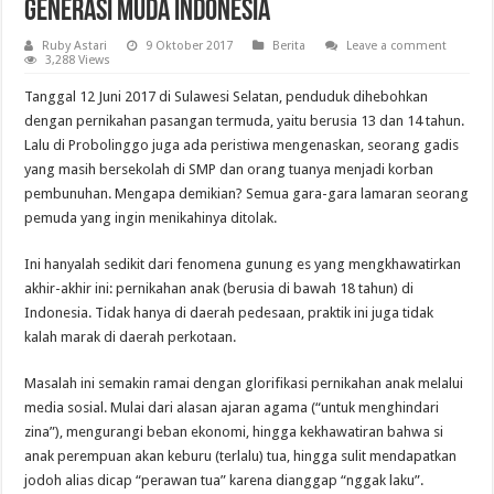
Generasi Muda Indonesia
Ruby Astari
9 Oktober 2017
Berita
Leave a comment
3,288 Views
Tanggal 12 Juni 2017 di Sulawesi Selatan, penduduk dihebohkan
dengan pernikahan pasangan termuda, yaitu berusia 13 dan 14 tahun.
Lalu di Probolinggo juga ada peristiwa mengenaskan, seorang gadis
yang masih bersekolah di SMP dan orang tuanya menjadi korban
pembunuhan. Mengapa demikian? Semua gara-gara lamaran seorang
pemuda yang ingin menikahinya ditolak.
Ini hanyalah sedikit dari fenomena gunung es yang mengkhawatirkan
akhir-akhir ini: pernikahan anak (berusia di bawah 18 tahun) di
Indonesia. Tidak hanya di daerah pedesaan, praktik ini juga tidak
kalah marak di daerah perkotaan.
Masalah ini semakin ramai dengan glorifikasi pernikahan anak melalui
media sosial. Mulai dari alasan ajaran agama (“untuk menghindari
zina”), mengurangi beban ekonomi, hingga kekhawatiran bahwa si
anak perempuan akan keburu (terlalu) tua, hingga sulit mendapatkan
jodoh alias dicap “perawan tua” karena dianggap “nggak laku”.