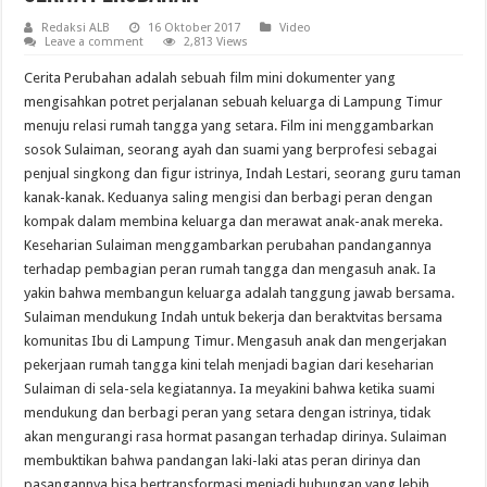
Redaksi ALB
16 Oktober 2017
Video
Leave a comment
2,813 Views
Cerita Perubahan adalah sebuah film mini dokumenter yang
mengisahkan potret perjalanan sebuah keluarga di Lampung Timur
menuju relasi rumah tangga yang setara. Film ini menggambarkan
sosok Sulaiman, seorang ayah dan suami yang berprofesi sebagai
penjual singkong dan figur istrinya, Indah Lestari, seorang guru taman
kanak-kanak. Keduanya saling mengisi dan berbagi peran dengan
kompak dalam membina keluarga dan merawat anak-anak mereka.
Keseharian Sulaiman menggambarkan perubahan pandangannya
terhadap pembagian peran rumah tangga dan mengasuh anak. Ia
yakin bahwa membangun keluarga adalah tanggung jawab bersama.
Sulaiman mendukung Indah untuk bekerja dan beraktvitas bersama
komunitas Ibu di Lampung Timur. Mengasuh anak dan mengerjakan
pekerjaan rumah tangga kini telah menjadi bagian dari keseharian
Sulaiman di sela-sela kegiatannya. Ia meyakini bahwa ketika suami
mendukung dan berbagi peran yang setara dengan istrinya, tidak
akan mengurangi rasa hormat pasangan terhadap dirinya. Sulaiman
membuktikan bahwa pandangan laki-laki atas peran dirinya dan
pasangannya bisa bertransformasi menjadi hubungan yang lebih