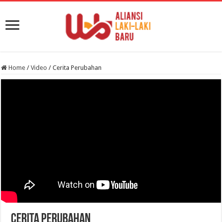
Home
/
Video
/
Cerita Perubahan
Cerita Perubahan