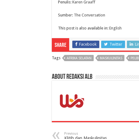
Penulis:
Karen Graaff
Sumber:
The Conversation
This post is also available in:
English
Facebook
Twitter
Li
Share
Tags
AFRIKA SELATAN
MASKULINITAS
PELIB
About Redaksi ALB
Previous
Klitih dan Maskulinitas