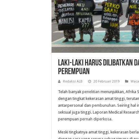
Laki-laki harus dilibatkan
perempuan
Redaksi ALB
20 Februari 2019
Waca
Telah banyak
penelitian
menunjukkan, Afrika 
dengan tingkat kekerasan amat tinggi, terut
antarpersonal dan
pembunuhan
. Seiring hal 
seksual juga tinggi. Laporan Medical Resear
perempuan
pernah diperkosa
.
Meski tingkatnya amat tinggi, kekerasan berla
dengan cara yang serupa sebagaimana di neg