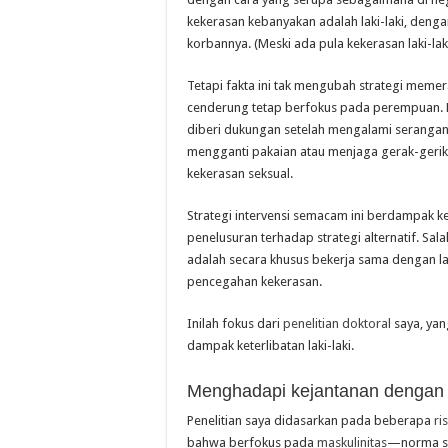
kekerasan kebanyakan adalah laki-laki, den
korbannya. (Meski ada pula kekerasan laki-la
Tetapi fakta ini tak mengubah strategi meme
cenderung tetap berfokus pada perempuan.
diberi dukungan setelah mengalami serangan
mengganti pakaian atau menjaga gerak-gerik 
kekerasan seksual.
Strategi intervensi semacam ini berdampak ke
penelusuran terhadap strategi alternatif. Sa
adalah secara khusus bekerja sama dengan la
pencegahan kekerasan.
Inilah fokus dari
penelitian doktoral
saya, ya
dampak keterlibatan laki-laki.
Menghadapi kejantanan dengan 
Penelitian saya didasarkan pada beberapa
ri
bahwa berfokus pada
maskulinitas
—norma sos