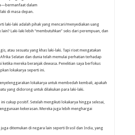
eka—bermanfaat dalam
laki di masa depan.
ti laki-laki adalah pihak yang mencari/menyediakan uang
lain? Laki-laki lebih “membutuhkan” seks dari perempuan, dan
, atau sesuatu yang khas laki-laki. Tapi riset mengatakan
di Afrika Selatan dan dunia telah memulai perhatian terhadap
ki ketika mereka beranjak dewasa. Penelitian saya berfokus
kan lokakarya seperti ini.
a menyelenggarakan lokakarya untuk membedah kembali, apakah
uatu yang didorong untuk dilakukan para laki-laki.
i ini cukup positif. Setelah mengikuti lokakarya hingga selesai,
penggunaan kekerasan. Mereka juga lebih menghargai
ini juga ditemukan di negara lain seperti
Brasil
dan
India
, yang