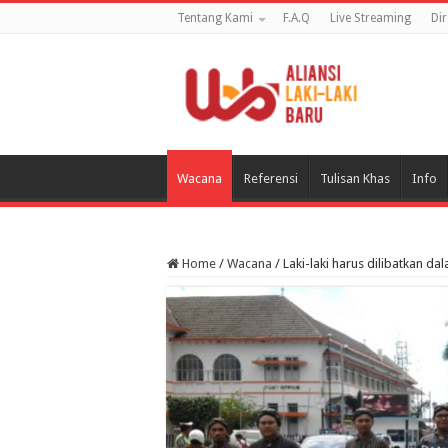
Tentang Kami
F.A.Q
Live Streaming
Di
Wacana
Referensi
Tulisan Khas
Info
Home
/
Wacana
/
Laki-laki harus dilibatkan