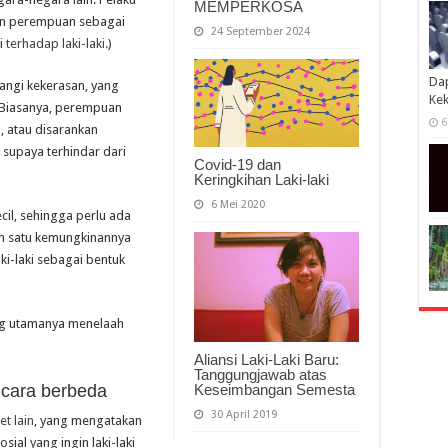
MEMPERKOSA
gan perempuan sebagai
24 September 2024
ki
terhadap laki-laki.
)
Dap
rangi kekerasan, yang
Kek
 Biasanya, perempuan
6
, atau disarankan
supaya terhindar dari
Covid-19 dan
Keringkihan Laki-laki
6 Mei 2020
cil, sehingga perlu ada
lah satu kemungkinannya
ki-laki sebagai bentuk
ng utamanya menelaah
Aliansi Laki-Laki Baru:
Tanggungjawab atas
cara berbeda
Keseimbangan Semesta
30 April 2019
set lain
, yang mengatakan
ial yang ingin laki-laki