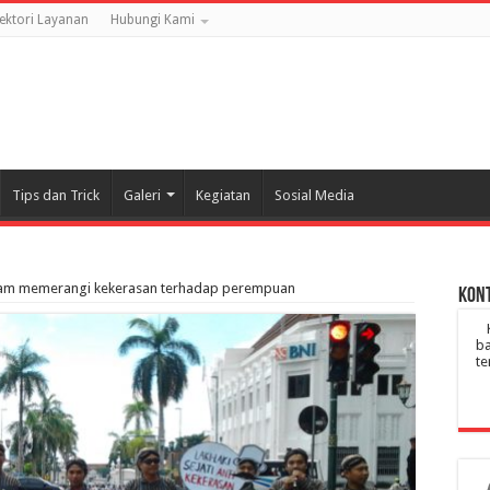
rektori Layanan
Hubungi Kami
Tips dan Trick
Galeri
Kegiatan
Sosial Media
 dalam memerangi kekerasan terhadap perempuan
Kont
ba
te