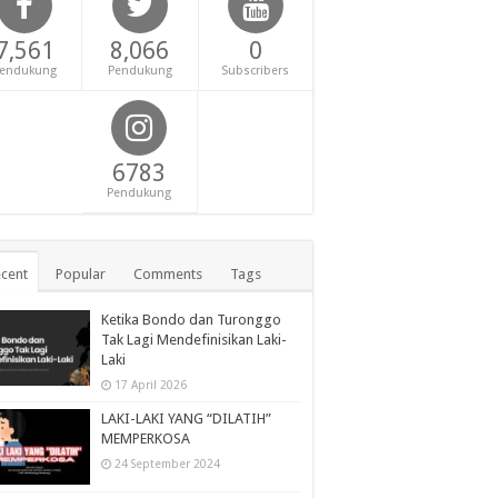
7,561
8,066
0
endukung
Pendukung
Subscribers
6783
Pendukung
cent
Popular
Comments
Tags
Ketika Bondo dan Turonggo
Tak Lagi Mendefinisikan Laki-
Laki
17 April 2026
LAKI-LAKI YANG “DILATIH”
MEMPERKOSA
24 September 2024