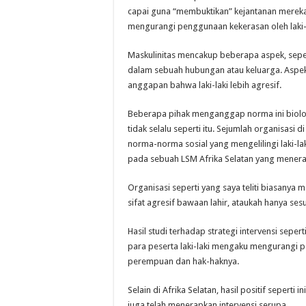
capai guna “membuktikan” kejantanan mer
mengurangi penggunaan kekerasan oleh laki-
Maskulinitas mencakup beberapa aspek, seper
dalam sebuah hubungan atau keluarga. Aspek 
anggapan bahwa laki-laki lebih agresif.
Beberapa pihak menganggap norma ini biologis
tidak selalu seperti itu. Sejumlah organisasi 
norma-norma sosial yang mengelilingi laki-la
pada sebuah LSM Afrika Selatan yang menerap
Organisasi seperti yang saya teliti biasany
sifat agresif bawaan lahir, ataukah hanya ses
Hasil studi terhadap strategi intervensi sepert
para peserta laki-laki mengaku mengurangi 
perempuan dan hak-haknya.
Selain di Afrika Selatan, hasil positif seperti 
juga telah menerapkan intervensi serupa.