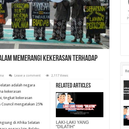
P
 dalam memerangi kekerasan terhadap
Re
na
Leave a comment
2,117 Views
Related Articles
Selatan adalah negara
ama kekerasan
ini, tingkat kekerasan
ch Council mengatakan 25%
LAKI-LAKI YANG
ngsung di Afrika Selatan
“DILATIH”
ara-negara lain. Pelaku