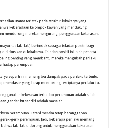
erhasilan utama terletak pada struktur lokakarya yang
 bahwa keberadaan kelompok kawan yang mendukung
alam mendorong mereka mengurangi penggunaan kekerasan.
(mayoritas laki-laki) bertindak sebagai teladan positif bagi
didiskusikan di lokakarya. Teladan positif ini, oleh peserta
tor paling penting yang membantu mereka mengubah perilaku
 terhadap perempuan.
arya seperti ini memang berdampak pada perilaku tertentu,
kap mendasar yang kerap mendorong terciptanya perilaku itu.
a menggunakan kekerasan terhadap perempuan adalah salah.
aan gender itu sendiri adalah masalah.
kosa perempuan. Tetapi mereka tetap beranggapan
gerak-gerik perempuan. Jadi, beberapa perilaku memang
a bahwa laki-laki didorong untuk menggunakan kekerasan