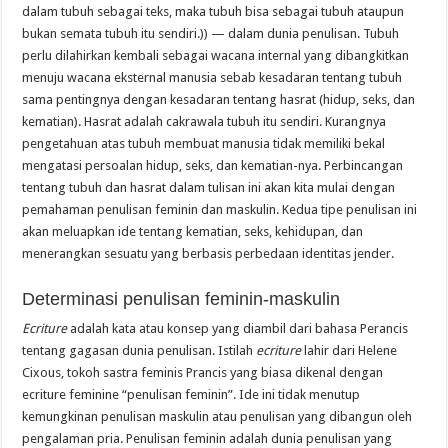
dalam tubuh sebagai teks, maka tubuh bisa sebagai tubuh ataupun
bukan semata tubuh itu sendiri.)) — dalam dunia penulisan. Tubuh
perlu dilahirkan kembali sebagai wacana internal yang dibangkitkan
menuju wacana eksternal manusia sebab kesadaran tentang tubuh
sama pentingnya dengan kesadaran tentang hasrat (hidup, seks, dan
kematian). Hasrat adalah cakrawala tubuh itu sendiri. Kurangnya
pengetahuan atas tubuh membuat manusia tidak memiliki bekal
mengatasi persoalan hidup, seks, dan kematian-nya. Perbincangan
tentang tubuh dan hasrat dalam tulisan ini akan kita mulai dengan
pemahaman penulisan feminin dan maskulin. Kedua tipe penulisan ini
akan meluapkan ide tentang kematian, seks, kehidupan, dan
menerangkan sesuatu yang berbasis perbedaan identitas jender.
Determinasi penulisan feminin-maskulin
Ecriture
adalah kata atau konsep yang diambil dari bahasa Perancis
tentang gagasan dunia penulisan. Istilah
ecriture
lahir dari Helene
Cixous, tokoh sastra feminis Prancis yang biasa dikenal dengan
ecriture feminine “penulisan feminin”. Ide ini tidak menutup
kemungkinan penulisan maskulin atau penulisan yang dibangun oleh
pengalaman pria. Penulisan feminin adalah dunia penulisan yang