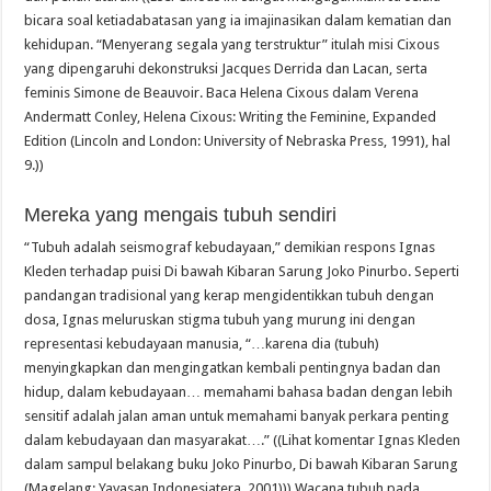
bicara soal ketiadabatasan yang ia imajinasikan dalam kematian dan
kehidupan. “Menyerang segala yang terstruktur” itulah misi Cixous
yang dipengaruhi dekonstruksi Jacques Derrida dan Lacan, serta
feminis Simone de Beauvoir. Baca Helena Cixous dalam Verena
Andermatt Conley, Helena Cixous: Writing the Feminine, Expanded
Edition (Lincoln and London: University of Nebraska Press, 1991), hal
9.))
Mereka yang mengais tubuh sendiri
“Tubuh adalah seismograf kebudayaan,” demikian respons Ignas
Kleden terhadap puisi Di bawah Kibaran Sarung Joko Pinurbo. Seperti
pandangan tradisional yang kerap mengidentikkan tubuh dengan
dosa, Ignas meluruskan stigma tubuh yang murung ini dengan
representasi kebudayaan manusia, “…karena dia (tubuh)
menyingkapkan dan mengingatkan kembali pentingnya badan dan
hidup, dalam kebudayaan… memahami bahasa badan dengan lebih
sensitif adalah jalan aman untuk memahami banyak perkara penting
dalam kebudayaan dan masyarakat….” ((Lihat komentar Ignas Kleden
dalam sampul belakang buku Joko Pinurbo, Di bawah Kibaran Sarung
(Magelang: Yayasan Indonesiatera, 2001))) Wacana tubuh pada