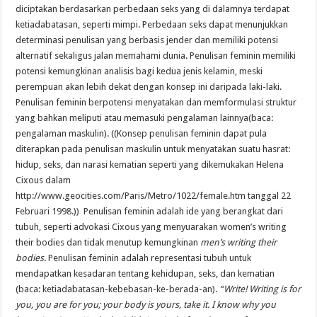
diciptakan berdasarkan perbedaan seks yang di dalamnya terdapat
ketiadabatasan, seperti mimpi. Perbedaan seks dapat menunjukkan
determinasi penulisan yang berbasis jender dan memiliki potensi
alternatif sekaligus jalan memahami dunia. Penulisan feminin memiliki
potensi kemungkinan analisis bagi kedua jenis kelamin, meski
perempuan akan lebih dekat dengan konsep ini daripada laki-laki.
Penulisan feminin berpotensi menyatakan dan memformulasi struktur
yang bahkan meliputi atau memasuki pengalaman lainnya(baca:
pengalaman maskulin). ((Konsep penulisan feminin dapat pula
diterapkan pada penulisan maskulin untuk menyatakan suatu hasrat:
hidup, seks, dan narasi kematian seperti yang dikemukakan Helena
Cixous dalam
http://www.geocities.com/Paris/Metro/1022/female.htm tanggal 22
Februari 1998.)) Penulisan feminin adalah ide yang berangkat dari
tubuh, seperti advokasi Cixous yang menyuarakan women’s writing
their bodies dan tidak menutup kemungkinan
men’s writing their
bodies.
Penulisan feminin adalah representasi tubuh untuk
mendapatkan kesadaran tentang kehidupan, seks, dan kematian
(baca: ketiadabatasan-kebebasan-ke-berada-an).
“Write! Writing is for
you, you are for you; your body is yours, take it. I know why you