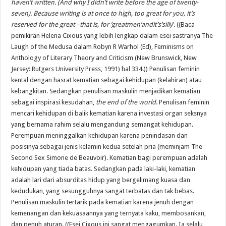
haven’t written. (And why I didn’t write before the age of twenty-
seven). Because writing is at once to high, too great for you, it’s
reserved for the great –that is, for ’greatmen’andit’s’silly
’. ((Baca
pemikiran Helena Cixous yang lebih lengkap dalam esei sastranya The
Laugh of the Medusa dalam Robyn R Warhol (Ed), Feminisms on
Anthology of Literary Theory and Criticism (New Brunswick, New
Jersey: Rutgers University Press, 1991) hal 334.)) Penulisan feminin
kental dengan hasrat kematian sebagai kehidupan (kelahiran) atau
kebangkitan. Sedangkan penulisan maskulin menjadikan kematian
sebagai inspirasi kesudahan,
the end of the world
. Penulisan feminin
mencari kehidupan di balik kematian karena investasi organ seksnya
yang bernama rahim selalu mengandung semangat kehidupan.
Perempuan meninggalkan kehidupan karena penindasan dan
posisinya sebagai jenis kelamin kedua setelah pria (meminjam The
Second Sex Simone de Beauvoir). Kematian bagi perempuan adalah
kehidupan yang tiada batas. Sedangkan pada laki-laki, kematian
adalah lari dari absurditas hidup yang bergelimang kuasa dan
kedudukan, yang sesungguhnya sangat terbatas dan tak bebas.
Penulisan maskulin tertarik pada kematian karena jenuh dengan
kemenangan dan kekuasaannya yang ternyata kaku, membosankan,
dan penuh aturan. ((Esei Cixous ini sangat mengagumkan. Ia selalu