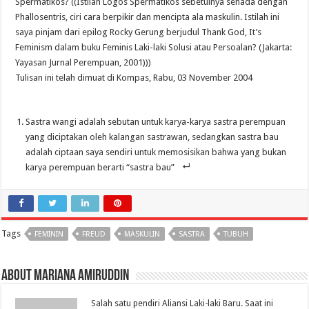
Spermatikos? ((Istilah Logos Spermatikos sebetulnya senada dengan
Phallosentris, ciri cara berpikir dan mencipta ala maskulin. Istilah ini
saya pinjam dari epilog Rocky Gerung berjudul Thank God, It’s
Feminism dalam buku Feminis Laki-laki Solusi atau Persoalan? (Jakarta:
Yayasan Jurnal Perempuan, 2001)))
Tulisan ini telah dimuat di Kompas, Rabu, 03 November 2004
Sastra wangi adalah sebutan untuk karya-karya sastra perempuan
yang diciptakan oleh kalangan sastrawan, sedangkan sastra bau
adalah ciptaan saya sendiri untuk memosisikan bahwa yang bukan
karya perempuan berarti “sastra bau”
Tags
FEMININ
FREUD
MASKULIN
SASTRA
TUBUH
About Mariana Amiruddin
Salah satu pendiri Aliansi Laki-laki Baru. Saat ini