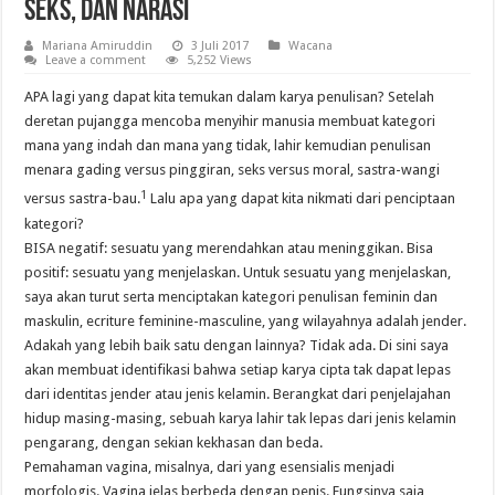
Seks, dan Narasi
Mariana Amiruddin
3 Juli 2017
Wacana
Leave a comment
5,252 Views
APA lagi yang dapat kita temukan dalam karya penulisan? Setelah
deretan pujangga mencoba menyihir manusia membuat kategori
mana yang indah dan mana yang tidak, lahir kemudian penulisan
menara gading versus pinggiran, seks versus moral, sastra-wangi
1
versus sastra-bau.
Lalu apa yang dapat kita nikmati dari penciptaan
kategori?
BISA negatif: sesuatu yang merendahkan atau meninggikan. Bisa
positif: sesuatu yang menjelaskan. Untuk sesuatu yang menjelaskan,
saya akan turut serta menciptakan kategori penulisan feminin dan
maskulin, ecriture feminine-masculine, yang wilayahnya adalah jender.
Adakah yang lebih baik satu dengan lainnya? Tidak ada. Di sini saya
akan membuat identifikasi bahwa setiap karya cipta tak dapat lepas
dari identitas jender atau jenis kelamin. Berangkat dari penjelajahan
hidup masing-masing, sebuah karya lahir tak lepas dari jenis kelamin
pengarang, dengan sekian kekhasan dan beda.
Pemahaman vagina, misalnya, dari yang esensialis menjadi
morfologis. Vagina jelas berbeda dengan penis. Fungsinya saja