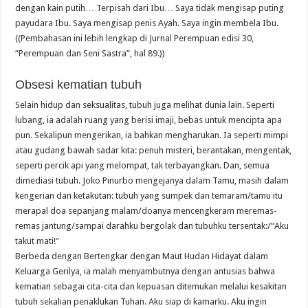
dengan kain putih… Terpisah dari Ibu… Saya tidak mengisap puting
payudara Ibu. Saya mengisap penis Ayah. Saya ingin membela Ibu.
((Pembahasan ini lebih lengkap di Jurnal Perempuan edisi 30,
“Perempuan dan Seni Sastra”, hal 89.))
Obsesi kematian tubuh
Selain hidup dan seksualitas, tubuh juga melihat dunia lain. Seperti
lubang, ia adalah ruang yang berisi imaji, bebas untuk mencipta apa
pun. Sekalipun mengerikan, ia bahkan mengharukan. Ia seperti mimpi
atau gudang bawah sadar kita: penuh misteri, berantakan, mengentak,
seperti percik api yang melompat, tak terbayangkan. Dan, semua
dimediasi tubuh. Joko Pinurbo mengejanya dalam Tamu, masih dalam
kengerian dan ketakutan: tubuh yang sumpek dan temaram/tamu itu
merapal doa sepanjang malam/doanya mencengkeram meremas-
remas jantung/sampai darahku bergolak dan tubuhku tersentak:/”Aku
takut mati!”
Berbeda dengan Bertengkar dengan Maut Hudan Hidayat dalam
Keluarga Gerilya, ia malah menyambutnya dengan antusias bahwa
kematian sebagai cita-cita dan kepuasan ditemukan melalui kesakitan
tubuh sekalian penaklukan Tuhan. Aku siap di kamarku. Aku ingin