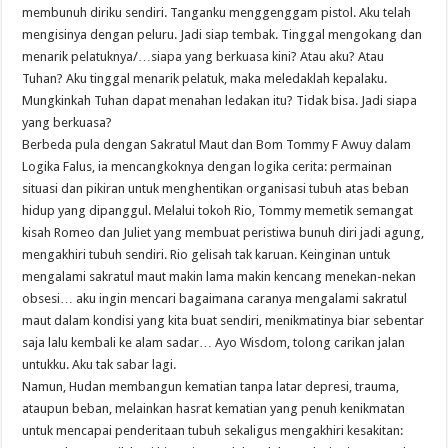
membunuh diriku sendiri. Tanganku menggenggam pistol. Aku telah
mengisinya dengan peluru. Jadi siap tembak. Tinggal mengokang dan
menarik pelatuknya/…siapa yang berkuasa kini? Atau aku? Atau
Tuhan? Aku tinggal menarik pelatuk, maka meledaklah kepalaku.
Mungkinkah Tuhan dapat menahan ledakan itu? Tidak bisa. Jadi siapa
yang berkuasa?
Berbeda pula dengan Sakratul Maut dan Bom Tommy F Awuy dalam
Logika Falus, ia mencangkoknya dengan logika cerita: permainan
situasi dan pikiran untuk menghentikan organisasi tubuh atas beban
hidup yang dipanggul. Melalui tokoh Rio, Tommy memetik semangat
kisah Romeo dan Juliet yang membuat peristiwa bunuh diri jadi agung,
mengakhiri tubuh sendiri. Rio gelisah tak karuan. Keinginan untuk
mengalami sakratul maut makin lama makin kencang menekan-nekan
obsesi… aku ingin mencari bagaimana caranya mengalami sakratul
maut dalam kondisi yang kita buat sendiri, menikmatinya biar sebentar
saja lalu kembali ke alam sadar… Ayo Wisdom, tolong carikan jalan
untukku. Aku tak sabar lagi.
Namun, Hudan membangun kematian tanpa latar depresi, trauma,
ataupun beban, melainkan hasrat kematian yang penuh kenikmatan
untuk mencapai penderitaan tubuh sekaligus mengakhiri kesakitan: