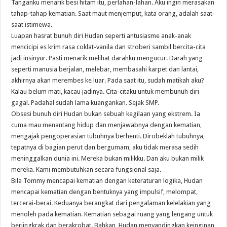
Tanganku menarik besi hitam itu, perlahan-lahan. Aku ingin merasakan
tahap-tahap kematian. Saat maut menjemput, kata orang, adalah saat-
saat istimewa.
Luapan hasrat bunuh diri Hudan seperti antusiasme anak-anak
mencicipi es krim rasa coklat-vanila dan stroberi sambil bercita-cita
jadi insinyur. Pasti menarik melihat darahku mengucur. Darah yang
seperti manusia berjalan, melebar, membasahi karpet dan lantai,
akhirnya akan merembes ke luar. Pada saat itu, sudah matikah aku?
Kalau belum mati, kacau jadinya. Cita-citaku untuk membunuh diri
gagal. Padahal sudah lama kuangankan. Sejak SMP.
Obsesi bunuh diri Hudan bukan sebuah kegilaan yang ekstrem. Ia
cuma mau menantang hidup dan menjawabnya dengan kematian,
mengajak pengoperasian tubuhnya berhenti. Dirobeklah tubuhnya,
tepatnya di bagian perut dan bergumam, aku tidak merasa sedih
meninggalkan dunia ini. Mereka bukan milikku. Dan aku bukan milik
mereka. Kami membutuhkan secara fungsional saja.
Bila Tommy mencapai kematian dengan keteraturan logika, Hudan
mencapai kematian dengan bentuknya yang impulsif, melompat,
tercerai-berai. Keduanya berangkat dari pengalaman kelelakian yang
menoleh pada kematian. Kematian sebagai ruang yang lengang untuk
berjingkrak dan berakrobat. Bahkan, Hudan menyandingkan keinginan