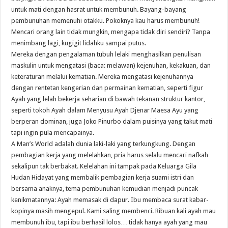
untuk mati dengan hasrat untuk membunuh. Bayang-bayang
pembunuhan memenuhi otakku. Pokoknya kau harus membunuh!
Mencari orang lain tidak mungkin, mengapa tidak diri sendiri? Tanpa
menimbang lagi, kugigit lidahku sampai putus.
Mereka dengan pengalaman tubuh lelaki menghasilkan penulisan
maskulin untuk mengatasi (baca: melawan) kejenuhan, kekakuan, dan
keteraturan melalui kematian. Mereka mengatasi kejenuhannya
dengan rentetan kengerian dan permainan kematian, seperti figur
Ayah yang lelah bekerja seharian di bawah tekanan struktur kantor,
seperti tokoh Ayah dalam Menyusu Ayah Djenar Maesa Ayu yang
berperan dominan, juga Joko Pinurbo dalam puisinya yang takut mati
tapi ingin pula mencapainya.
A Man’s World adalah dunia laki-laki yang terkungkung. Dengan
pembagian kerja yang melelahkan, pria harus selalu mencari nafkah
sekalipun tak berbakat. Kelelahan ini tampak pada Keluarga Gila
Hudan Hidayat yang membalik pembagian kerja suami istri dan
bersama anaknya, tema pembunuhan kemudian menjadi puncak
kenikmatannya: Ayah memasak di dapur. Ibu membaca surat kabar-
kopinya masih mengepul. Kami saling membenci. Ribuan kali ayah mau
membunuh ibu, tapi ibu berhasil lolos… tidak hanya ayah yang mau