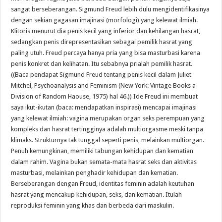
sangat berseberangan. Sigmund Freud lebih dulu mengidentifikasinya
dengan sekian gagasan imajinasi (morfologi) yang kelewat ilmiah.
Klitoris menurut dia penis kecil yang inferior dan kehilangan hasrat,
sedangkan penis direpresentasikan sebagai pemilik hasrat yang
paling utuh. Freud percaya hanya pria yang bisa masturbasi karena
penis konkret dan kelihatan. Itu sebabnya prialah pemilik hasrat.
((Baca pendapat Sigmund Freud tentang penis kecil dalam Juliet
Mitchel, Psychoanalysis and Feminism (New York: Vintage Books a
Division of Random Haouse, 1975) hal 46.)) Ide Freud ini membuat
saya ikut-ikutan (baca: mendapatkan inspirasi) mencapai imajinasi
yang kelewat ilmiah: vagina merupakan organ seks perempuan yang
kompleks dan hasrat tertingginya adalah multiorgasme meski tanpa
klimaks. Strukturnya tak tunggal seperti penis, melainkan multiorgan.
Penuh kemungkinan, memiliki tabungan kehidupan dan kematian
dalam rahim. Vagina bukan semata-mata hasrat seks dan aktivitas
masturbasi, melainkan penghadir kehidupan dan kematian.
Berseberangan dengan Freud, identitas feminin adalah keutuhan
hasrat yang mencakup kehidupan, seks, dan kematian. Itulah
reproduksi feminin yang khas dan berbeda dari maskulin.