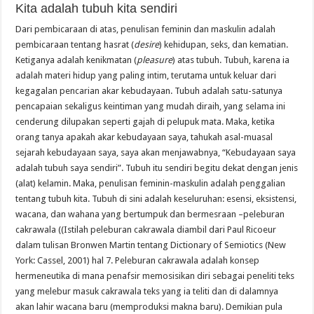
Kita adalah tubuh kita sendiri
Dari pembicaraan di atas, penulisan feminin dan maskulin adalah
pembicaraan tentang hasrat (
desire
) kehidupan, seks, dan kematian.
Ketiganya adalah kenikmatan (
pleasure
) atas tubuh. Tubuh, karena ia
adalah materi hidup yang paling intim, terutama untuk keluar dari
kegagalan pencarian akar kebudayaan. Tubuh adalah satu-satunya
pencapaian sekaligus keintiman yang mudah diraih, yang selama ini
cenderung dilupakan seperti gajah di pelupuk mata. Maka, ketika
orang tanya apakah akar kebudayaan saya, tahukah asal-muasal
sejarah kebudayaan saya, saya akan menjawabnya, “Kebudayaan saya
adalah tubuh saya sendiri”. Tubuh itu sendiri begitu dekat dengan jenis
(alat) kelamin. Maka, penulisan feminin-maskulin adalah penggalian
tentang tubuh kita. Tubuh di sini adalah keseluruhan: esensi, eksistensi,
wacana, dan wahana yang bertumpuk dan bermesraan –peleburan
cakrawala ((Istilah peleburan cakrawala diambil dari Paul Ricoeur
dalam tulisan Bronwen Martin tentang Dictionary of Semiotics (New
York: Cassel, 2001) hal 7. Peleburan cakrawala adalah konsep
hermeneutika di mana penafsir memosisikan diri sebagai peneliti teks
yang melebur masuk cakrawala teks yang ia teliti dan di dalamnya
akan lahir wacana baru (memproduksi makna baru). Demikian pula