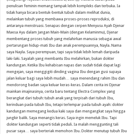
penulisan feminin memang tampak lebih kompleks dan terbuka. Ia
tidak hanya bicara bentuk-bentuk tubuh dalam melihat dunia,
melainkan tubuh yang membawa proses-proses reproduksi, di
antaranya menstruasi. Senapas dengan cerpen Menyusu Ayah Djenar
Maesa Ayu dalam Jangan Main-Main (dengan Kelaminmu), Djenar
membentang proses tubuh yang melahirkan manusia sebagai awal
pertarungan hidup-mati Ibu dan anak perempuannya, Nayla. Nama
saya Nayla. Saya perempuan, tapi saya tidak lebih lemah daripada
laki-laki. Sayalah yang membantu Ibu melahirkan, bukan dokter
kandungan. Ketika Ibu kehabisan napas dan sudah tidak dapat lagi
mengejan, saya menggigiti dinding vagina Ibu dengan gusi supaya
jalan keluar bagi saya lebih mudah… saya menendang rahim Ibu dan
mendorong badan saya keluar keras-keras. Dalam cerita ini Djenar
mainkan imajinasinya, cerita baru tentang Electra Complex yang
berangkat dari tubuh: tubuh anak yang terpisah dari tubuh Ibu,
kerinduan pada tubuh Ibu, tetapi terlempar pada tubuh ayah: dokter
kandungan memegang kedua kaki saya dan mengangkat saya hingga
jungkir balik. Saya menangis keras. Saya ingin memeluk Ibu. Tapi
dokter kandungan seperti tidak peduli. Ia malah menggunting tali
pusar saya… saya berteriak memohon Ibu. Dokter menutup tubuh Ibu