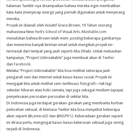
halaman Tumblr-nya disampaikan bahwa mereka ingin membalikan
kata-kata (menyerap energi) yang pernah digunakan untuk menyerang
mereka.
Proyek ini diawali oleh inisiatif Grace Brown, 19 Tahun seorang
mahasiswa New York’s School of Visual Arts.
Mashable.com
menuliskan bahwa Brown telah mem-
posting
beberapa gambarnya
dan menerima banyak kiriman email untuk mengikuti proyek ini–
termasuk dari tempat yang jauh seperti Abu Dhabi. Untuk meluaskan
kampanye, “Project Unbreakable” juga membuat akun di
Twitter
dan
Facebook
.
Melalui “Project Unbreakable” kita bisa melihat seberapa jauh
pengaruh seni dan internet untuk kasus-kasus sosial. Proyek ini
mengajak kita untuk melihat seni–terkhusus fotografi—tak lagi
sekedar hiburan atau hobi semata, tapi juga sebagai medium (upaya)
penyelesaian persoalan-persoalan di sekitar kita.
Di Indonesia juga terdapat gerakan-gerakan yang membantu korban
pelecehan seksual, di linimasa Twitter kita bisa menyebut beberapa
akun seperti
@LenteraID
dan
@NSPR12
. Keberadaan gerakan seperti
ini dirasa perlu, mengingat kasus-kasus kekerasan seksual juga sering
terjadi di Indonesia.