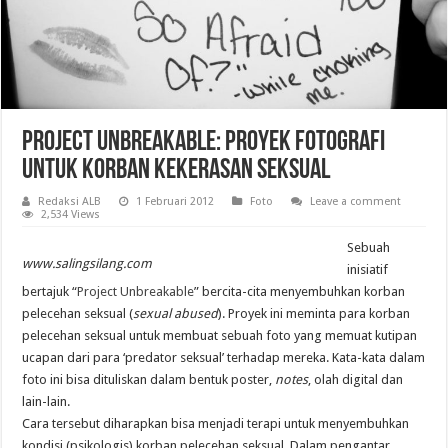
Project Unbreakable: Proyek Fotografi
untuk Korban Kekerasan Seksual
Redaksi ALB
1 Februari 2012
Foto
Leave a comment
2,534 Views
Sebuah
www.salingsilang.com
inisiatif
bertajuk “
Project Unbreakable
” bercita-cita menyembuhkan korban
pelecehan seksual (
sexual abused
). Proyek ini meminta para korban
pelecehan seksual untuk membuat sebuah foto yang memuat kutipan
ucapan dari para ‘predator seksual’ terhadap mereka. Kata-kata dalam
foto ini bisa dituliskan dalam bentuk poster,
notes
, olah digital dan
lain-lain.
Cara tersebut diharapkan bisa menjadi terapi untuk menyembuhkan
kondisi (psikologis) korban pelecehan seksual. Dalam pengantar