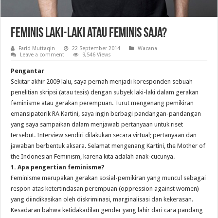
Feminis Laki-laki atau Feminis Saja?
Farid Muttaqin
22 September 2014
Wacana
Leave a comment
9,546 Views
Pengantar
Sekitar akhir 2009 lalu, saya pernah menjadi koresponden sebuah
penelitian skripsi (atau tesis) dengan subyek laki-laki dalam gerakan
feminisme atau gerakan perempuan. Turut mengenang pemikiran
emansipatorik RA Kartini, saya ingin berbagi pandangan-pandangan
yang saya sampaikan dalam menjawab pertanyaan untuk riset
tersebut. Interview sendiri dilakukan secara virtual; pertanyaan dan
jawaban berbentuk aksara. Selamat mengenang Kartini, the Mother of
the Indonesian Feminism, karena kita adalah anak-cucunya.
1. Apa pengertian feminisme?
Feminisme merupakan gerakan sosial-pemikiran yang muncul sebagai
respon atas ketertindasan perempuan (oppression against women)
yang diindikasikan oleh diskriminasi, marginalisasi dan kekerasan.
Kesadaran bahwa ketidakadilan gender yang lahir dari cara pandang