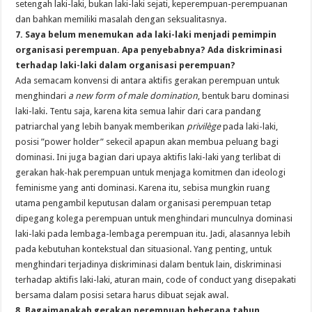
setengah laki-laki, bukan laki-laki sejati, keperempuan-perempuanan
dan bahkan memiliki masalah dengan seksualitasnya.
7. Saya belum menemukan ada laki-laki menjadi pemimpin
organisasi perempuan. Apa penyebabnya? Ada diskriminasi
terhadap laki-laki dalam organisasi perempuan?
Ada semacam konvensi di antara aktifis gerakan perempuan untuk
menghindari
a new form of male domination
, bentuk baru dominasi
laki-laki. Tentu saja, karena kita semua lahir dari cara pandang
patriarchal yang lebih banyak memberikan
privilège
pada laki-laki,
posisi ”power holder” sekecil apapun akan membua peluang bagi
dominasi. Ini juga bagian dari upaya aktifis laki-laki yang terlibat di
gerakan hak-hak perempuan untuk menjaga komitmen dan ideologi
feminisme yang anti dominasi. Karena itu, sebisa mungkin ruang
utama pengambil keputusan dalam organisasi perempuan tetap
dipegang kolega perempuan untuk menghindari munculnya dominasi
laki-laki pada lembaga-lembaga perempuan itu. Jadi, alasannya lebih
pada kebutuhan kontekstual dan situasional. Yang penting, untuk
menghindari terjadinya diskriminasi dalam bentuk lain, diskriminasi
terhadap aktifis laki-laki, aturan main, code of conduct yang disepakati
bersama dalam posisi setara harus dibuat sejak awal.
8. Bagaimanakah gerakan perempuan beberapa tahun