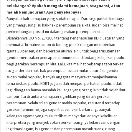
belakangan? Apakah mengalami kemajuan, stagnansi, atau
malah kemunduran? Apa penyebabnya?
Banyak sekali kemajuan yang sudah dicapai. Dari segi jumlah lembaga
yang mengusung isu hak-hak perempuan saja kita sudah bisa melihat
perkembangan positif ini dalam gerakan perempuan kita.
Disahkannya UU No. 23/2004 tentang Penghapusan KDRT, aturan yang
memuat affirmative action di bidang politik dengan memberikan
quota 30 persen, dan beberapa aturan lain untuk pengarusutamaan
gender merupakan pencapain monumental di bidang kebijakan public
bagi gerakan perempuan kita. Lalu, kita melihat beberapa tabu terkait
isu gender dan hak-hak perempuan sudah mulai luntur. Isu gender
sudah mulai popular, banyak anggota masyarakat menjadikannya
tema diskusi public. KDRT juga sudah menjadi perhatian public, tidak
lagi dianggap hanya masalah keluarga yang orang lain tidak boleh ikut
campur. Itu di antara kemajuan signifikan yang diraih gerakan
perempuan. Selain stilah gender makin popular, resistensi terhadap
gerakan feminisme juga saya lihat semakin berkurang; banyak
kalangan agama yang mulai terlibat, menyadari adanya kekeliruan
interpretasi yang menyebabkan berkembangnya kekerasan dengan
legitimasi agam, isu gender dan perempuan masuk ruang-ruang