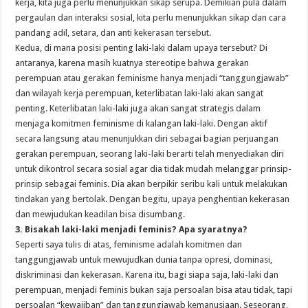
kerja, kita juga perlu menunjukkan sikap serupa. Demikian pula dalam
pergaulan dan interaksi sosial, kita perlu menunjukkan sikap dan cara
pandang adil, setara, dan anti kekerasan tersebut.
Kedua, di mana posisi penting laki-laki dalam upaya tersebut? Di
antaranya, karena masih kuatnya stereotipe bahwa gerakan
perempuan atau gerakan feminisme hanya menjadi “tanggungjawab”
dan wilayah kerja perempuan, keterlibatan laki-laki akan sangat
penting. Keterlibatan laki-laki juga akan sangat strategis dalam
menjaga komitmen feminisme di kalangan laki-laki. Dengan aktif
secara langsung atau menunjukkan diri sebagai bagian perjuangan
gerakan perempuan, seorang laki-laki berarti telah menyediakan diri
untuk dikontrol secara sosial agar dia tidak mudah melanggar prinsip-
prinsip sebagai feminis. Dia akan berpikir seribu kali untuk melakukan
tindakan yang bertolak. Dengan begitu, upaya penghentian kekerasan
dan mewjudukan keadilan bisa disumbang.
3. Bisakah laki-laki menjadi feminis? Apa syaratnya?
Seperti saya tulis di atas, feminisme adalah komitmen dan
tanggungjawab untuk mewujudkan dunia tanpa opresi, dominasi,
diskriminasi dan kekerasan. Karena itu, bagi siapa saja, laki-laki dan
perempuan, menjadi feminis bukan saja persoalan bisa atau tidak, tapi
persoalan “kewajiban” dan tanggungjawab kemanusiaan. Seseorang,