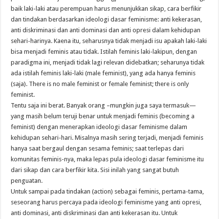
baik laki-laki atau perempuan harus menunjukkan sikap, cara berfikir
dan tindakan berdasarkan ideologi dasar feminisme: anti kekerasan,
anti diskriminasi dan anti dominasi dan anti opresi dalam kehidupan
sehari-harinya. Kaena itu, seharusnya tidak menjadi isu apakah laki-laki
bisa menjadi feminis atau tidak. Istilah feminis laki-lakipun, dengan
paradigma ini, menjadi tidak lagi relevan didebatkan; seharunya tidak
ada istilah feminis laki-laki (male feminist), yang ada hanya feminis
(saja). There is no male feminist or female feminist; there is only
feminist.
Tentu saja ini berat. Banyak orang –mungkin juga saya termasuk—
yang masih belum teruji benar untuk menjadi feminis (becoming a
feminist) dengan menerapkan ideologi dasar feminisme dalam
kehidupan sehari-hari. Misalnya masih sering terjadi, menjadi feminis
hanya saat bergaul dengan sesama feminis; saat terlepas dari
komunitas feminis-nya, maka lepas pula ideologi dasar feminisme itu
dari sikap dan cara berfikir kita. Sisi inilah yang sangat butuh
penguatan.
Untuk sampai pada tindakan (action) sebagai feminis, pertama-tama,
seseorang harus percaya pada ideologi feminisme yang anti opresi,
anti dominasi, anti diskriminasi dan anti kekerasan itu. Untuk