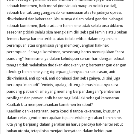
sebuah komitmen, baik moral (individual) maupun politik (sosial),
sebuah bentuk tanggungjawab kemanusiaan atas terjadinya opresi,
diskriminasi dan kekerasan, khususnya dalam relasi gender. Sebagai
sebuah komitmen, (keberadaan) feminisme tidak selalu bisa diklaim:
seseorang tidak selalu bisa mengklaim diri sebagai feminis atau bukan
feminis hanya karena terlibat atau tidak terlibat dalam organisasi
perempuan atau organisasi yang memperjuangkan hak-hak
perempuan. Sebagai komitmen, seseorang harus menunjukkan “cara
pandang” feminismenya dalam kehidupan sehari-hari dengan sekuat
tenaga tidak melakukan tindakan-tindakan yang bertentangan dengan
ideologi feminisme yang diperjuangkannya: anti kekerasan, anti
diskriminasi, anti opresi, anti dominasi dan sebagainya. Di sini juga
beratnya “menjadi” feminis, apalagi di tengah masih kuatnya cara
pandang patriarkhisme yang memang berpandangan “pemberian
privilège“ dan power lebih besar bagi laki-laki sebagai kebenaran.
Kuatkah kita mempertahankan komitmen tersebut?
Keadilan dan kesetaraan, serta kondisi tanpa kekerasan, khususnya
dalam relasi gender merupakan tujuan terluhur gerakan feminisme.
Kita yang berjuang dalam gerakan ini harus percaya hal-hal tersebut
bukan utopia, tetapi bisa menjadi kenyataan dalam kehidupan