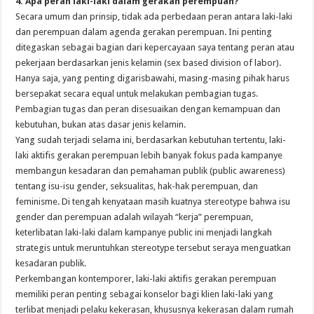
4. Apa peran laki-laki dalam gerakan perempuan?
Secara umum dan prinsip, tidak ada perbedaan peran antara laki-laki
dan perempuan dalam agenda gerakan perempuan. Ini penting
ditegaskan sebagai bagian dari kepercayaan saya tentang peran atau
pekerjaan berdasarkan jenis kelamin (sex based division of labor).
Hanya saja, yang penting digarisbawahi, masing-masing pihak harus
bersepakat secara equal untuk melakukan pembagian tugas.
Pembagian tugas dan peran disesuaikan dengan kemampuan dan
kebutuhan, bukan atas dasar jenis kelamin.
Yang sudah terjadi selama ini, berdasarkan kebutuhan tertentu, laki-
laki aktifis gerakan perempuan lebih banyak fokus pada kampanye
membangun kesadaran dan pemahaman publik (public awareness)
tentang isu-isu gender, seksualitas, hak-hak perempuan, dan
feminisme. Di tengah kenyataan masih kuatnya stereotype bahwa isu
gender dan perempuan adalah wilayah “kerja” perempuan,
keterlibatan laki-laki dalam kampanye public ini menjadi langkah
strategis untuk meruntuhkan stereotype tersebut seraya menguatkan
kesadaran publik.
Perkembangan kontemporer, laki-laki aktifis gerakan perempuan
memiliki peran penting sebagai konselor bagi klien laki-laki yang
terlibat menjadi pelaku kekerasan, khususnya kekerasan dalam rumah