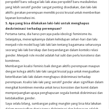
perspektif baru sebagai laki-laki atau perspektif baru maskulinitas
yang lebih sensitif gender sangat penting disediakan, dan laki-laki
aktifis gerakan perempuan memiliki posisi krusial untuk memberikan
layanan konsultasi ini.
5. Apa yang bisa dilakukan laki-laki untuk menghapus
deskriminasi terhadap perempuan?
Pertama-tama, dia harus percaya pada ideologi feminisme itu.
Selanjutnya, menerapkannya dalam kehidupan sehari-hari dan lalu
menjadi role model bagi laki-laki lain tentang bagaimana seharusnya
seorang laki-laki bersikap dan berpandangan dalam konteks relasi
gender. Menjadi role model adalah hal sulit dan perlu konsitensi dan
komitmen.
Membangun koalisi feminis baik dengan aktifis perempuan maupun
dengan kolega aktifis laki-laki sangat krusial juga untuk menguatkan
keterlibatan laki-laki dalam menghapus diskriminasi terhadap
perempuan. Koalisi laki-laki yang sensitif gender akan signifikan dalam
mengikat komitmen mereka untuk terus konsisten dan komit dalam
memperjuangkan upaya penghapusan segala bentuk diskriminasi dan
ketidakadilan gender.
Saya selalu bilang, sumbangan paling mungkin yang bisa kita lakukan
dalam mewujudkan dunia tanpa diskriminasi dan kekerasan adalah