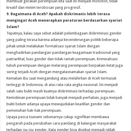
membuat gerakan perempuan kita saat ini menjadi monoton, tidak
kreatif dan minim terobosan yang progresif.
9. Bagaimana di Aceh? Apakah diskrimanis lebih terasa
mengingat Aceh menerapkan peraturan berdasarkan syariat
Islam?
Tepatnya, kalau saya sebut adalah pelembagaan diskriminasi gender
yang paling terasa karena adanya kecenderungan politik beberapa
pihak untuk melakukan formalisasi syariat Islam dengan
menghadirkan pandangan-pandangan keagamaan tradisional yang
patriarkhal, bias gender dan tidak ramah perempuan. Kriminalisasi
tubuh perempuan dengan melarang perempuan berpakain ketat juga
sering terjadi Aceh dengan mengatasnamakan syariat Islam.
Kematian ibu saat mengandung atau melahirkan di Aceh termasuk
tertinggi di Indonesia, di atas rata-rata angka nasional. Ini menjadi
salah satu bukti masih kuatnya diskriminasi terhadap perempuan.
Kemiskinan perempuan tidak banyak menjadi perhatian, juga menjadi
bukti belum adanya upaya mewujudukan keadilan gender dan
pemenuhan hak-hak perempuan.
Upaya pasca tsunami sebenarnya cukup signifikan membawa
pengaruh pada perubahan cara pandang di kalangan masyarakat
terhadap isu-isu gender. Kata gender bisa disebut menjadi istilah