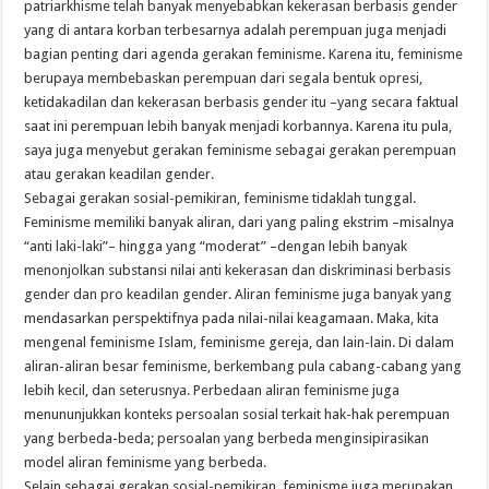
patriarkhisme telah banyak menyebabkan kekerasan berbasis gender
yang di antara korban terbesarnya adalah perempuan juga menjadi
bagian penting dari agenda gerakan feminisme. Karena itu, feminisme
berupaya membebaskan perempuan dari segala bentuk opresi,
ketidakadilan dan kekerasan berbasis gender itu –yang secara faktual
saat ini perempuan lebih banyak menjadi korbannya. Karena itu pula,
saya juga menyebut gerakan feminisme sebagai gerakan perempuan
atau gerakan keadilan gender.
Sebagai gerakan sosial-pemikiran, feminisme tidaklah tunggal.
Feminisme memiliki banyak aliran, dari yang paling ekstrim –misalnya
“anti laki-laki”– hingga yang “moderat” –dengan lebih banyak
menonjolkan substansi nilai anti kekerasan dan diskriminasi berbasis
gender dan pro keadilan gender. Aliran feminisme juga banyak yang
mendasarkan perspektifnya pada nilai-nilai keagamaan. Maka, kita
mengenal feminisme Islam, feminisme gereja, dan lain-lain. Di dalam
aliran-aliran besar feminisme, berkembang pula cabang-cabang yang
lebih kecil, dan seterusnya. Perbedaan aliran feminisme juga
menununjukkan konteks persoalan sosial terkait hak-hak perempuan
yang berbeda-beda; persoalan yang berbeda menginsipirasikan
model aliran feminisme yang berbeda.
Selain sebagai gerakan sosial-pemikiran, feminisme juga merupakan