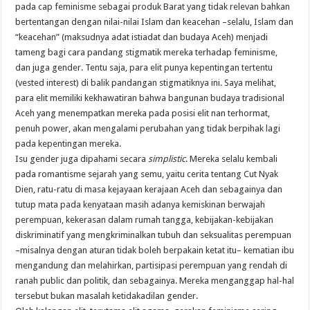
pada cap feminisme sebagai produk Barat yang tidak relevan bahkan
bertentangan dengan nilai-nilai Islam dan keacehan –selalu, Islam dan
“keacehan” (maksudnya adat istiadat dan budaya Aceh) menjadi
tameng bagi cara pandang stigmatik mereka terhadap feminisme,
dan juga gender. Tentu saja, para elit punya kepentingan tertentu
(vested interest) di balik pandangan stigmatiknya ini. Saya melihat,
para elit memiliki kekhawatiran bahwa bangunan budaya tradisional
Aceh yang menempatkan mereka pada posisi elit nan terhormat,
penuh power, akan mengalami perubahan yang tidak berpihak lagi
pada kepentingan mereka.
Isu gender juga dipahami secara
simplistic
. Mereka selalu kembali
pada romantisme sejarah yang semu, yaitu cerita tentang Cut Nyak
Dien, ratu-ratu di masa kejayaan kerajaan Aceh dan sebagainya dan
tutup mata pada kenyataan masih adanya kemiskinan berwajah
perempuan, kekerasan dalam rumah tangga, kebijakan-kebijakan
diskriminatif yang mengkriminalkan tubuh dan seksualitas perempuan
–misalnya dengan aturan tidak boleh berpakain ketat itu– kematian ibu
mengandung dan melahirkan, partisipasi perempuan yang rendah di
ranah public dan politik, dan sebagainya. Mereka menganggap hal-hal
tersebut bukan masalah ketidakadilan gender.