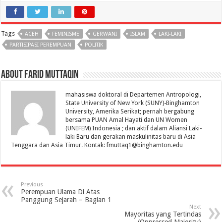
Tags
ACEH
FEMINISME
GERWANI
ISLAM
LAKI-LAKI
PARTISIPASI PEREMPUAN
POLITIK
About Farid Muttaqin
mahasiswa doktoral di Departemen Antropologi,
State University of New York (SUNY)-Binghamton
University, Amerika Serikat; pernah bergabung
bersama PUAN Amal Hayati dan UN Women
(UNIFEM) Indonesia ; dan aktif dalam Aliansi Laki-
laki Baru dan gerakan maskulinitas baru di Asia
Tenggara dan Asia Timur. Kontak: fmuttaq1@binghamton.edu
Previous
Perempuan Ulama Di Atas
Panggung Sejarah – Bagian 1
Next
Mayoritas yang Tertindas