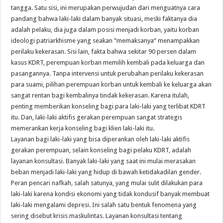
tangga. Satu sisi, ini merupakan perwujudan dari menguatnya cara
pandang bahwa laki-laki dalam banyak situasi, meski faktanya dia
adalah pelaku, dia juga dalam posisi menjadi korban, yaitu korban
ideologi patriarkhisme yang seakan ”memaksanya“ menampakkan
perilaku kekerasan. Sisi lain, fakta bahwa sekitar 90 persen dalam
kasus KDRT, perempuan korban memilih kembali pada keluarga dan
pasangannya. Tanpa intervensi untuk perubahan perilaku kekerasan
para suami, pilihan perempuan korban untuk kembali ke keluarga akan
sangat rentan bagi kembalinya tindak kekerasan. Karena itulah,
penting memberikan konseling bagi para laki-laki yang terlibat KDRT
itu. Dan, laki-laki aktifis gerakan perempuan sangat strategis
memerankan kerja konseling bagi klien laki-laki itu.
Layanan bagi laki-laki yang bisa diperankan oleh laki-laki aktifis
gerakan perempuan, selain konseling bagi pelaku KDRT, adalah
layanan konsultasi. Banyak laki-laki yang saat ini mulai merasakan
beban menjadi laki-laki yang hidup di bawah ketidakadilan gender.
Peran pencari nafkah, salah satunya, yang mulai sulit dilakukan para
laki-laki karena kondisi ekonomi yang tidak kondusif banyak membuat
laki-laki mengalami depresi. Ini salah satu bentuk fenomena yang
sering disebut krisis maskulintas. Layanan konsultasi tentang