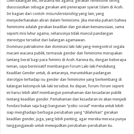
Oleh kalangan elit, terutama elit agama, gerakan feminisme sering
diasosiasikan sebagai gerakan anti penerapan syariat Islam di Aceh.
Ini bagian dari contoh
misunderstanding
yang lain, yang
menyederhanakan aliran dalam feminisme. Jika mereka paham bahwa
feminisme adalah gerakan keadilan dan gerakan kemanusiaan, sama
seperti misi luhur agama, seharusnya tidak muncul pandangan
stereotype tersebut dari kalangan agamawan.
Dominasi patriakisme dan dominasi laki-laki yang mengontrol segala
macam wacana publik, termasuk gender dan feminisme merupakan
tantang berat bagi para feminis di Aceh. Karena itu, dengan beberapa
teman, saya berinisiatif membangun Forum Laki-laki Pendukung
Keadilan Gender untuk, di antaranya, meruntuhkan padangan
sterotype terhadap isu gender dan feminisme yang berkembang di
kalangan kelompok lak-laki tersebut. Ke depan, forum-forum seperti
ini harus lebih aktif membangun pemahaman dan kesadaran publik
tentang keadilan gender. Pemahaman dan kesadaran ini akan menjadi
fondasi bukan saja bagi bangunan “psiko-sosial” mereka untuk lebih
siap menghadapi berbagai perubahan yang “dilahirkan” gerakan
keadilan gender, juga, yang lebih penting, agar mereka merasa punya
tanggungjawab untuk mewujudkan perubahan-perubahan itu.