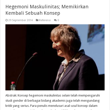
Hegemoni Maskulinitas; Memikirkan
Kembali Sebuah Konsep
29 September 2014
Referensi
0
Abstrak: Konsep hegemoni maskulinitas selain telah mempengaruhi
studi gender di berbagai bidang akademis juga telah mengundang
kritik yang serius. Para penulis menelusuri asal-usul konsep dalam